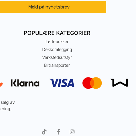
Meld på nyhetsbrev
POPULÆRE KATEGORIER
Løftebukker
Dekkomlegging
Verkstedsutstyr
Biltransporter
 salg av
ering,