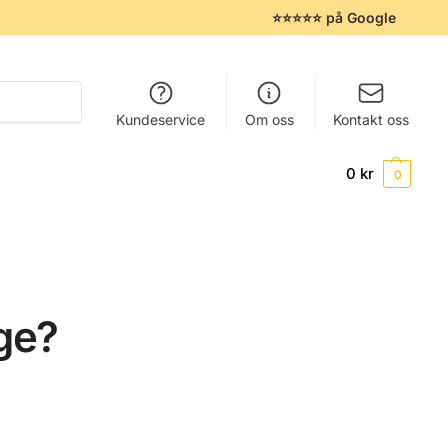
⭐⭐⭐⭐⭐ på Google
Søk
Kundeservice
Om oss
Kontakt oss
0
kr
0
lge?