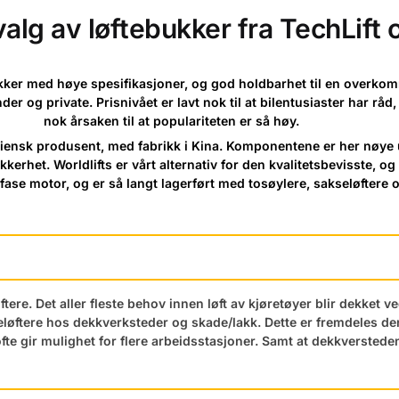
tvalg av løftebukker fra TechLift 
kker med høye spesifikasjoner, og god holdbarhet til en overkomm
r og private. Prisnivået er lavt nok til at bilentusiaster har råd,
nok årsaken til at populariteten er så høy.
 Italiensk produsent, med fabrikk i Kina. Komponentene er her nøy
kkerhet. Worldlifts er vårt alternativ for den kvalitetsbevisste, og
ase motor, og er så langt lagerført med tosøylere, sakseløftere o
tere. Det aller fleste behov innen løft av kjøretøyer blir dekket ve
eløftere hos dekkverksteder og skade/lakk. Dette er fremdeles de
ofte gir mulighet for flere arbeidsstasjoner. Samt at dekkverstede