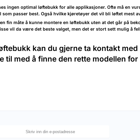
nes ingen optimal løftebukk for alle applikasjoner. Ofte må en vu
 som passer best. Også hvilke kjøretøyer det vil bli løftet mest av
e en fin måte å kunne montere en løftebukk uten at det går på bek
se vil da være det beste valget, men det er stort sett mulig å fell
tebukk kan du gjerne ta kontakt med oss
pe til med å finne den rette modellen for