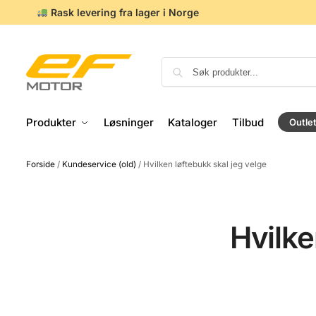
Rask levering fra lager i Norge
Produkter
Løsninger
Kataloger
Tilbud
Outle
Forside
/
Kundeservice (old)
/
Hvilken løftebukk skal jeg velge
Hvilke