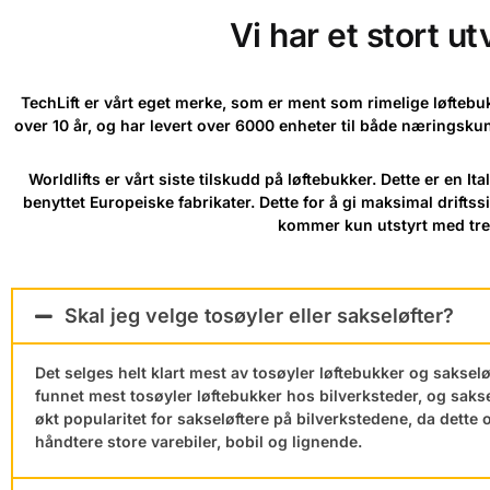
Vi har et stort u
TechLift er vårt eget merke, som er ment som rimelige løftebu
over 10 år, og har levert over 6000 enheter til både næringskunde
Worldlifts er vårt siste tilskudd på løftebukker. Dette er en
benyttet Europeiske fabrikater. Dette for å gi maksimal driftssi
kommer kun utstyrt med tref
Skal jeg velge tosøyler eller sakseløfter?
Det selges helt klart mest av tosøyler løftebukker og sakseløf
funnet mest tosøyler løftebukker hos bilverksteder, og saks
økt popularitet for sakseløftere på bilverkstedene, da dette 
håndtere store varebiler, bobil og lignende.