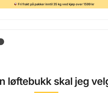
Fri frakt på pakker inntil 35 kg ved kjøp over 1599 kr
t
n løftebukk skal jeg ve