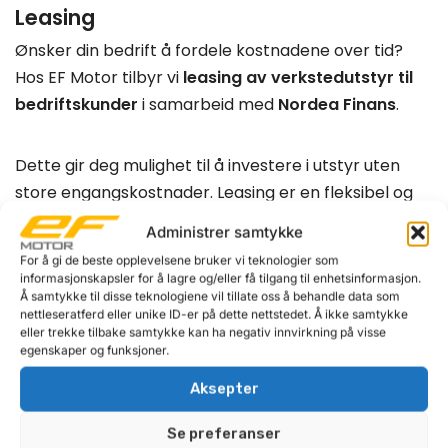
Leasing
Ønsker din bedrift å fordele kostnadene over tid?
Hos EF Motor tilbyr vi
leasing av verkstedutstyr til
bedriftskunder
i samarbeid med
Nordea Finans
.
Dette gir deg mulighet til å investere i utstyr uten
store engangskostnader. Leasing er en fleksibel og
forutsigbar finansieringsløsning – perfekt for deg
Administrer samtykke
som vil holde likviditeten oppe og få utstyret i drift
For å gi de beste opplevelsene bruker vi teknologier som
raskt.
informasjonskapsler for å lagre og/eller få tilgang til enhetsinformasjon.
Å samtykke til disse teknologiene vil tillate oss å behandle data som
Faktura fra EF Motor
nettleseratferd eller unike ID-er på dette nettstedet. Å ikke samtykke
eller trekke tilbake samtykke kan ha negativ innvirkning på visse
For større kjøp eller bedriftskunder tilbyr vi også
egenskaper og funksjoner.
faktura direkte fra EF Motor
. Dette alternativet
Aksepter
innebærer en
manuell kredittsjekk
før bestillingen
godkjennes.
Se preferanser