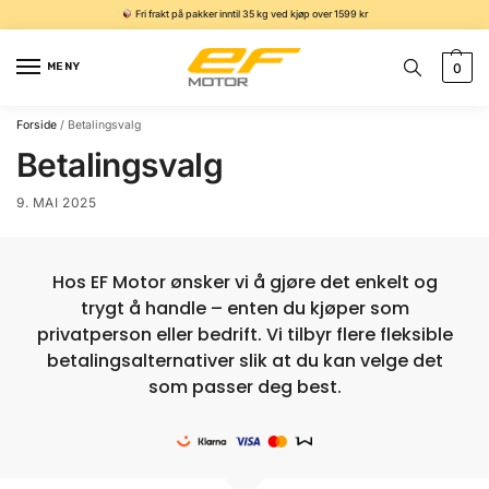
Fri frakt på pakker inntil 35 kg ved kjøp over 1599 kr
MENY
0
Forside
/
Betalingsvalg
Betalingsvalg
9. MAI 2025
Hos EF Motor ønsker vi å gjøre det enkelt og
trygt å handle – enten du kjøper som
privatperson eller bedrift. Vi tilbyr flere fleksible
betalingsalternativer slik at du kan velge det
som passer deg best.