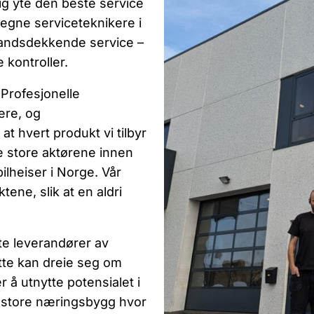
dig yte den beste service
egne serviceteknikere i
 landsdekkende service –
e kontroller.
 Profesjonelle
ere, og
 at hvert produkt vi tilbyr
de store aktørene innen
ilheiser i Norge. Vår
tene, slik at en aldri
te leverandører av
ette kan dreie seg om
å utnytte potensialet i
er store næringsbygg hvor