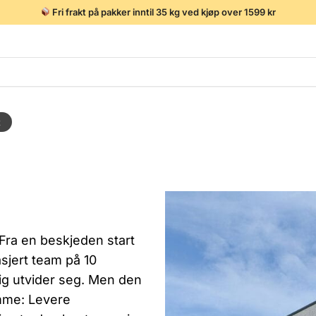
Fri frakt på pakker inntil 35 kg ved kjøp over 1599 kr
t
 Fra en beskjeden start
asjert team på 10
ig utvider seg. Men den
mme: Levere