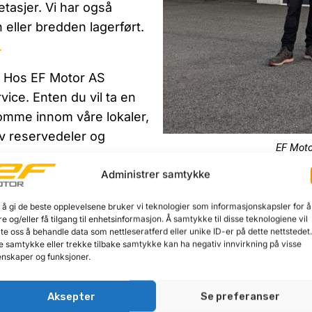
 etasjer. Vi har også
 eller bredden lagerført.
.
v. Hos EF Motor AS
ice. Enten du vil ta en
komme innom våre lokaler,
 av reservedeler og
EF Moto
Administrer samtykke
eveien 26, 4311
øftebukker fra TechLift
 å gi de beste opplevelsene bruker vi teknologier som informasjonskapsler for å
re og/eller få tilgang til enhetsinformasjon. Å samtykke til disse teknologiene vil
te og mobile, til 2- og 4-
late oss å behandle data som nettleseratferd eller unike ID-er på dette nettstedet
ressorer og mye annet
e samtykke eller trekke tilbake samtykke kan ha negativ innvirkning på visse
nskaper og funksjoner.
em vår egen bilheis, som
tasjene.
Aksepter
Se preferanser