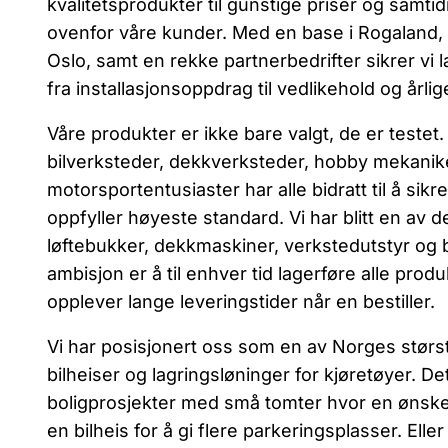
kvalitetsprodukter til gunstige priser og samti
ovenfor våre kunder. Med en base i Rogaland, 
Oslo, samt en rekke partnerbedrifter sikrer vi
fra installasjonsoppdrag til vedlikehold og årlig
Våre produkter er ikke bare valgt, de er testet.
bilverksteder, dekkverksteder, hobby mekanik
motorsportentusiaster har alle bidratt til å sikre
oppfyller høyeste standard. Vi har blitt en av 
løftebukker, dekkmaskiner, verkstedutstyr og b
ambisjon er å til enhver tid lagerføre alle produk
opplever lange leveringstider når en bestiller.
Vi har posisjonert oss som en av Norges størs
bilheiser og lagringsløninger for kjøretøyer. D
boligprosjekter med små tomter hvor en ønsker 
en bilheis for å gi flere parkeringsplasser. Ell