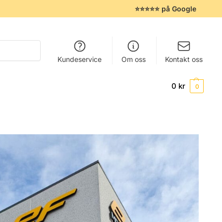
⭐⭐⭐⭐⭐ på Google
Søk
Kundeservice
Om oss
Kontakt oss
0
kr
0