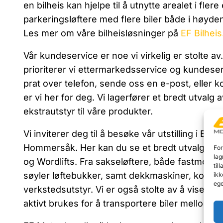
en bilheis kan hjelpe til å utnytte arealet i flere
parkeringsløftere med flere biler både i høyden
Les mer om våre bilheisløsninger på
EF Bilheis
Vår kundeservice er noe vi virkelig er stolte a
prioriterer vi ettermarkedsservice og kundeserv
prat over telefon, sende oss en e-post, eller 
er vi her for deg. Vi lagerfører et bredt utvalg
ekstrautstyr til våre produkter.
Vi inviterer deg til å besøke vår utstilling i Ess
Hommersåk. Her kan du se et bredt utvalg av l
For
lag
og Wordlifts. Fra sakseløftere, både fastmonter
til
søyler løftebukker, samt dekkmaskiner, komp
ikk
ege
verkstedsutstyr. Vi er også stolte av å vise fr
aktivt brukes for å transportere biler mellom e