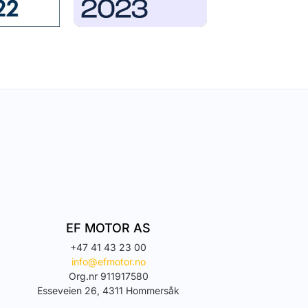
EF MOTOR AS
+47 41 43 23 00
info@efmotor.no
Org.nr 911917580
Esseveien 26, 4311 Hommersåk