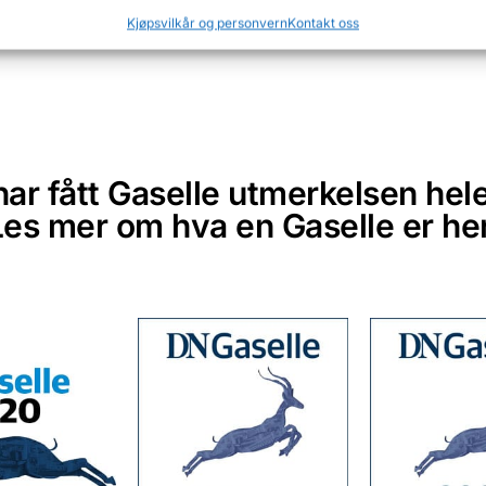
 det er også vår
Kjøpsvilkår og personvern
Kontakt oss
 som kunde. En leverandør
ar fått Gaselle utmerkelsen hel
Les mer om hva en Gaselle er her