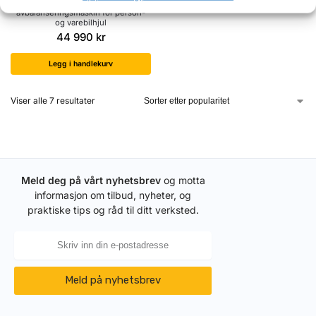
TECO 670 – Proff
avbalanseringsmaskin for person-
og varebilhjul
44 990
kr
Legg i handlekurv
Viser alle 7 resultater
Meld deg på vårt nyhetsbrev
og motta
informasjon om tilbud, nyheter, og
praktiske tips og råd til ditt verksted.
Meld på nyhetsbrev