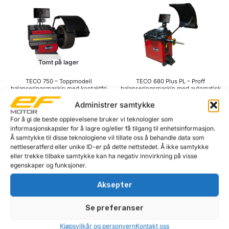
Tomt på lager
TECO 750 – Toppmodell
TECO 680 Plus PL – Proff
balanseringsmaskin med kontaktfri
balanseringsmaskin med automatisk
måling og automatisk hjullåsing
hjullåsing
Administrer samtykke
159 990
kr
92 490
kr
For å gi de beste opplevelsene bruker vi teknologier som
Få beskjed
Legg i handlekurv
informasjonskapsler for å lagre og/eller få tilgang til enhetsinformasjon.
Å samtykke til disse teknologiene vil tillate oss å behandle data som
nettleseratferd eller unike ID-er på dette nettstedet. Å ikke samtykke
eller trekke tilbake samtykke kan ha negativ innvirkning på visse
egenskaper og funksjoner.
Aksepter
Se preferanser
Kjøpsvilkår og personvern
Kontakt oss