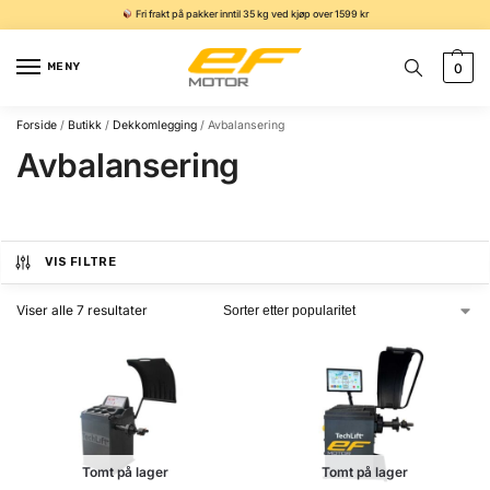
Fri frakt på pakker inntil 35 kg ved kjøp over 1599 kr
MENY
0
Forside
/
Butikk
/
Dekkomlegging
/
Avbalansering
Avbalansering
VIS FILTRE
Viser alle 7 resultater
Tomt på lager
Tomt på lager