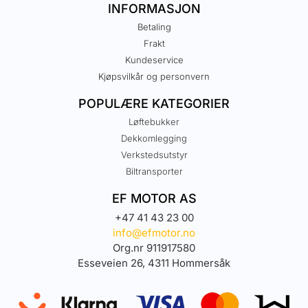
INFORMASJON
Betaling
Frakt
Kundeservice
Kjøpsvilkår og personvern
POPULÆRE KATEGORIER
Løftebukker
Dekkomlegging
Verkstedsutstyr
Biltransporter
EF MOTOR AS
+47 41 43 23 00
info@efmotor.no
Org.nr 911917580
Esseveien 26, 4311 Hommersåk