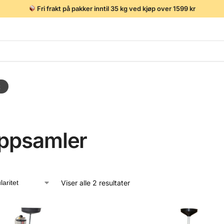
Fri frakt på pakker inntil 35 kg ved kjøp over 1599 kr
t
oppsamler
Viser alle 2 resultater