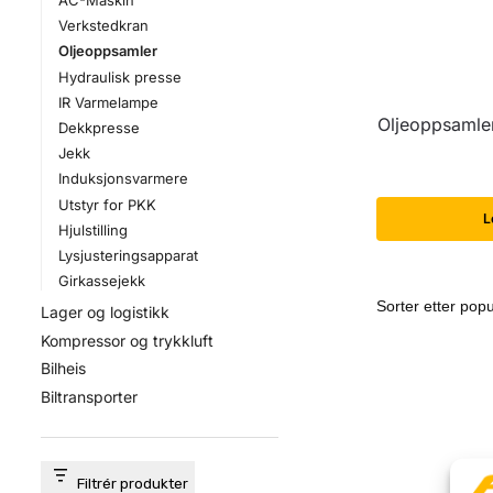
AC-Maskin
Verkstedkran
Oljeoppsamler
Hydraulisk presse
IR Varmelampe
Oljeoppsamler 
Dekkpresse
Jekk
Induksjonsvarmere
Utstyr for PKK
L
Hjulstilling
Lysjusteringsapparat
Girkassejekk
Lager og logistikk
Kompressor og trykkluft
Bilheis
Biltransporter
Filtrér produkter