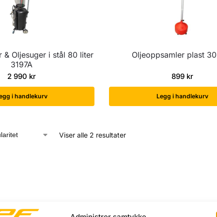
& Oljesuger i stål 80 liter
Oljeoppsamler plast 30 
3197A
2 990
kr
899
kr
egg i handlekurv
Legg i handlekurv
Viser alle 2 resultater
Administrer samtykke