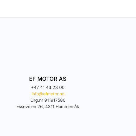
EF MOTOR AS
+47 41 43 23 00
info@efmotor.no
Org.nr 911917580
Esseveien 26, 4311 Hommersåk