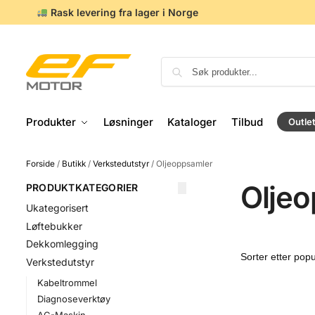
Rask levering fra lager i Norge
Produkter
Løsninger
Kataloger
Tilbud
Outle
Forside
/
Butikk
/
Verkstedutstyr
/
Oljeoppsamler
Olje
PRODUKTKATEGORIER
Ukategorisert
Løftebukker
Dekkomlegging
Verkstedutstyr
Kabeltrommel
Diagnoseverktøy