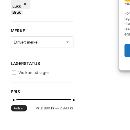
Lukk
Bruk
For
lag
til
ikk
MERKE
ege
LAGERSTATUS
Vis kun på lager
PRIS
Pris:
890 kr
—
2 990 kr
Filtrer