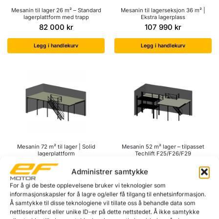
Mesanin til lager 26 m² – Standard
Mesanin til lagerseksjon 36 m² |
lagerplattform med trapp
Ekstra lagerplass
82 000
kr
107 990
kr
Legg i handlekurv
Legg i handlekurv
Mesanin 72 m² til lager | Solid
Mesanin 52 m² lager – tilpasset
lagerplattform
Techlift F25/F26/F29
143 200
kr
129 900
kr
Administrer samtykke
Legg i handlekurv
Legg i handlekurv
For å gi de beste opplevelsene bruker vi teknologier som
informasjonskapsler for å lagre og/eller få tilgang til enhetsinformasjon.
Å samtykke til disse teknologiene vil tillate oss å behandle data som
Viser alle 4 resultater
nettleseratferd eller unike ID-er på dette nettstedet. Å ikke samtykke