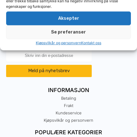
eller trekke tilbake samtykke kan ha negativ innvirkning på visse
egenskaper og funksjoner.
Aksepter
Meld deg på vårt nyhetsbrev
og motta
Se preferanser
informasjon om tilbud, nyheter, og
praktiske tips og råd til ditt verksted.
Kjøpsvilkår og personvern
Kontakt oss
Meld på nyhetsbrev
INFORMASJON
Betaling
Frakt
Kundeservice
Kjøpsvilkår og personvern
POPULÆRE KATEGORIER