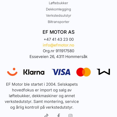
Løftebukker
Dekkomlegging
Verkstedsutstyr
Biltransporter
EF MOTOR AS
+47 41 43 23 00
info@efmotor.no
Org.nr 911917580
Esseveien 26, 4311 Hommersåk
EF Motor ble startet i 2004. Selskapets
hovedfokus er import og salg av
løftebukker, dekkmaskiner og annet
verkstedutstyr. Samt montering, service
og årlig kontroll på verkstedutstyr.