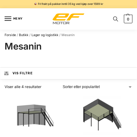
Fri frakt på pakker inntil 35 kg ved kjøp over 1599 kr
MENY
0
Forside
/
Butikk
/
Lager og logistikk
/
Mesanin
Mesanin
VIS FILTRE
Viser alle 4 resultater