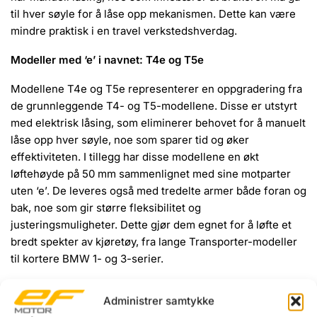
til hver søyle for å låse opp mekanismen.
Dette kan være
mindre praktisk i en travel verkstedshverdag.
Modeller med ‘e’ i navnet: T4e og T5e
Modellene T4e og T5e representerer en oppgradering fra
de grunnleggende T4- og T5-modellene.
Disse er utstyrt
med elektrisk låsing, som eliminerer behovet for å manuelt
låse opp hver søyle, noe som sparer tid og øker
effektiviteten.
I tillegg har disse modellene en økt
løftehøyde på 50 mm sammenlignet med sine motparter
uten ‘e’.
De leveres også med tredelte armer både foran og
bak, noe som gir større fleksibilitet og
justeringsmuligheter.
Dette gjør dem egnet for å løfte et
bredt spekter av kjøretøy, fra lange Transporter-modeller
til kortere BMW 1- og 3-serier.
Administrer samtykke
Pål Hurum