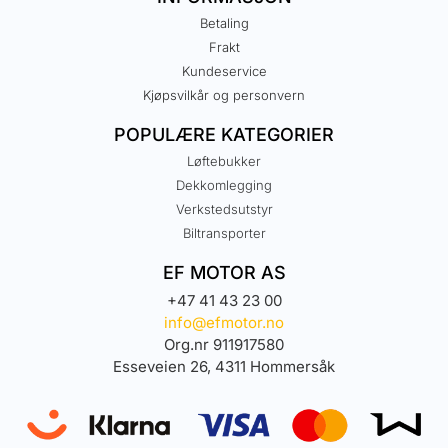
Betaling
Frakt
Kundeservice
Kjøpsvilkår og personvern
POPULÆRE KATEGORIER
Løftebukker
Dekkomlegging
Verkstedsutstyr
Biltransporter
EF MOTOR AS
+47 41 43 23 00
info@efmotor.no
Org.nr 911917580
Esseveien 26, 4311 Hommersåk