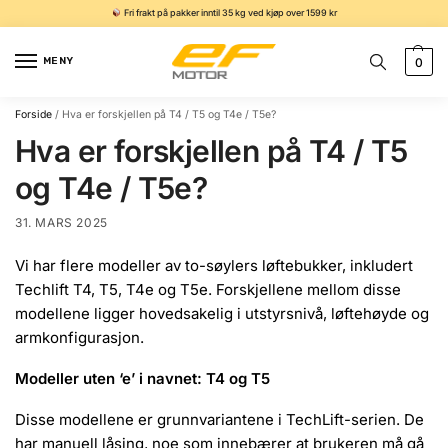
Fri frakt på pakker inntil 35 kg ved kjøp over 1599 kr
MENY
0
Forside
/
Hva er forskjellen på T4 / T5 og T4e / T5e?
Hva er forskjellen på T4 / T5
og T4e / T5e?
31. MARS 2025
Vi har flere modeller av to-søylers løftebukker, inkludert
Techlift T4, T5, T4e og T5e.
Forskjellene mellom disse
modellene ligger hovedsakelig i utstyrsnivå, løftehøyde og
armkonfigurasjon.
Modeller uten ‘e’ i navnet: T4 og T5
Disse modellene er grunnvariantene i TechLift-serien.
De
har manuell låsing, noe som innebærer at brukeren må gå