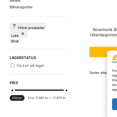
Bilheis
Biltransporter
Filtrér produkter
Bowmonk Br
retardasjons
Lukk
Bruk
L
LAGERSTATUS
Vis kun på lager
For
lag
til
PRIS
ikk
ege
Pris:
11 860 kr
—
11 870 kr
Filtrer