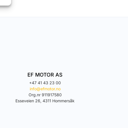
EF MOTOR AS
+47 41 43 23 00
info@efmotor.no
Org.nr 911917580
Esseveien 26, 4311 Hommersåk