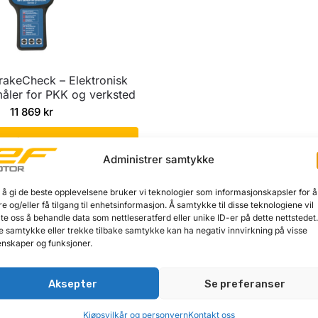
akeCheck – Elektronisk
måler for PKK og verksted
11 869
kr
egg i handlekurv
Administrer samtykke
 å gi de beste opplevelsene bruker vi teknologier som informasjonskapsler for å
Viser det ene resultatet
re og/eller få tilgang til enhetsinformasjon. Å samtykke til disse teknologiene vil
late oss å behandle data som nettleseratferd eller unike ID-er på dette nettstedet
e samtykke eller trekke tilbake samtykke kan ha negativ innvirkning på visse
nskaper og funksjoner.
Aksepter
Se preferanser
Kjøpsvilkår og personvern
Kontakt oss