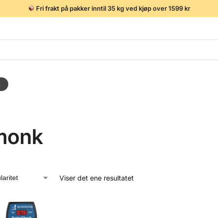
Fri frakt på pakker inntil 35 kg ved kjøp over 1599 kr
t
monk
Viser det ene resultatet