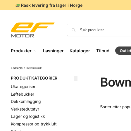
Rask levering fra lager i Norge
Produkter
Løsninger
Kataloger
Tilbud
Outle
Forside
/
Bowmonk
Bow
PRODUKTKATEGORIER
Ukategorisert
Løftebukker
Dekkomlegging
Verkstedutstyr
Lager og logistikk
Kompressor og trykkluft