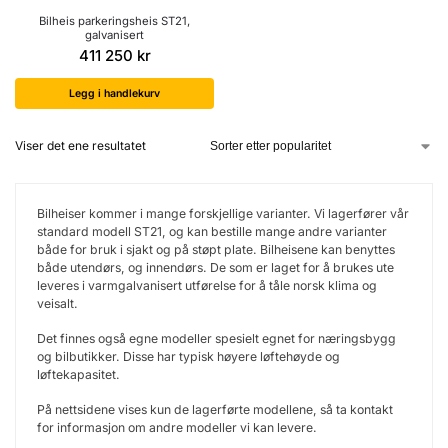
Bilheis parkeringsheis ST21,
galvanisert
411 250
kr
Legg i handlekurv
Viser det ene resultatet
Bilheiser kommer i mange forskjellige varianter. Vi lagerfører vår
standard modell ST21, og kan bestille mange andre varianter
både for bruk i sjakt og på støpt plate. Bilheisene kan benyttes
både utendørs, og innendørs. De som er laget for å brukes ute
leveres i varmgalvanisert utførelse for å tåle norsk klima og
veisalt.
Det finnes også egne modeller spesielt egnet for næringsbygg
og bilbutikker. Disse har typisk høyere løftehøyde og
løftekapasitet.
På nettsidene vises kun de lagerførte modellene, så ta kontakt
for informasjon om andre modeller vi kan levere.