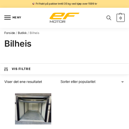
Fri frakt på pakker inntil 35 kg ved kjøp over 1599 kr
MENY
0
Forside
/
Butikk
/
Bilheis
Bilheis
VIS FILTRE
Viser det ene resultatet