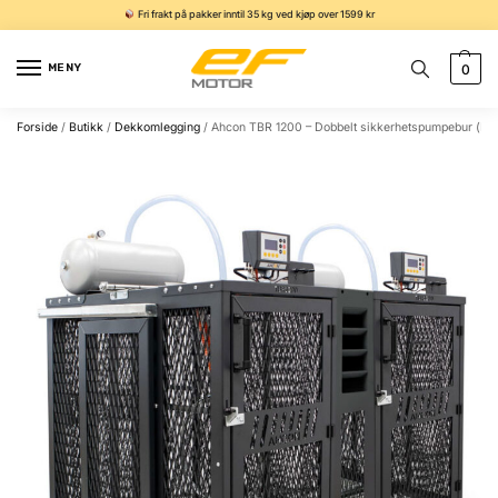
Fri frakt på pakker inntil 35 kg ved kjøp over 1599 kr
MENY
0
Forside
/
Butikk
/
Dekkomlegging
/
Ahcon TBR 1200 – Dobbelt sikkerhetspumpebur (He