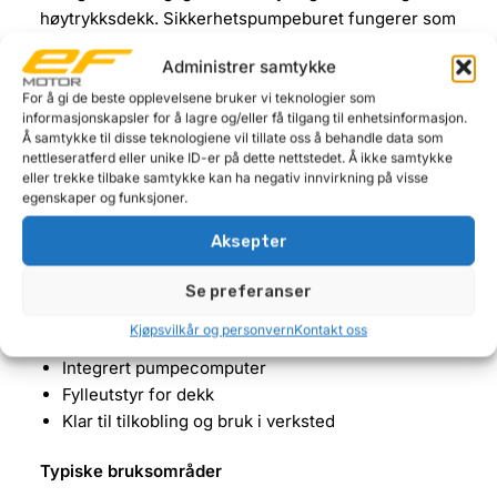
høytrykksdekk. Sikkerhetspumpeburet fungerer som
en fysisk barriere som reduserer risikoen ved
Administrer samtykke
eventuell dekksprengning – et helt sentralt HMS-
tiltak ved arbeid med lastebil-, anleggs- og
For å gi de beste opplevelsene bruker vi teknologier som
informasjonskapsler for å lagre og/eller få tilgang til enhetsinformasjon.
industridekk.
Å samtykke til disse teknologiene vil tillate oss å behandle data som
nettleseratferd eller unike ID-er på dette nettstedet. Å ikke samtykke
AHCON TBR 1200 er spesielt godt egnet for
eller trekke tilbake samtykke kan ha negativ innvirkning på visse
verksteder som ønsker en
komplett, profesjonell og
egenskaper og funksjoner.
forskriftsmessig løsning
for dekkfylling, uten
Aksepter
kompromisser på sikkerhet eller kapasitet.
Se preferanser
Leveres komplett med
Kjøpsvilkår og personvern
Kontakt oss
Dobbelt sikkerhetspumpebur
Integrert pumpecomputer
Fylleutstyr for dekk
Klar til tilkobling og bruk i verksted
Typiske bruksområder