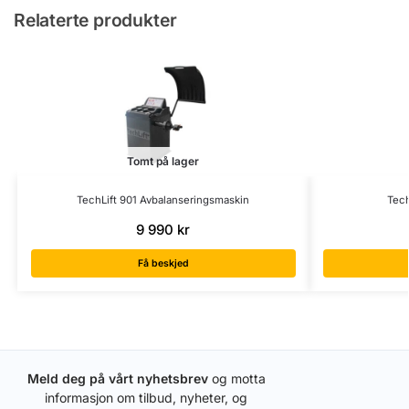
Relaterte produkter
Tomt på lager
TechLift 901 Avbalanseringsmaskin
Tech
9 990
kr
Få beskjed
Meld deg på vårt nyhetsbrev
og motta
informasjon om tilbud, nyheter, og