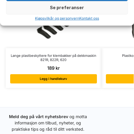
Se preferanser
Kjøpsvilkår og personvern
Kontakt oss
Lange plastbeskyttere for klembakker på dekkmaskin
Plastko
821R, 822R, 620
189
kr
Legg i handlekurv
Meld deg på vårt nyhetsbrev
og motta
informasjon om tilbud, nyheter, og
praktiske tips og råd til ditt verksted.