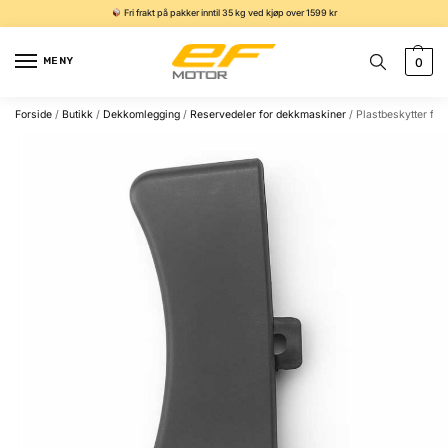
Fri frakt på pakker inntil 35 kg ved kjøp over 1599 kr
MENY
0
Forside
/
Butikk
/
Dekkomlegging
/
Reservedeler for dekkmaskiner
/
Plastbeskytter fo