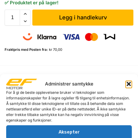
✅ Produktet er på lager!
Legg i handlekurv
Fraktpris med Posten fra:
kr 70,00
Beskrivelse
Administrer samtykke
For å gi de beste opplevelsene bruker vi teknologier som
Plastbeskytter for dekkpresse til dekkmaskin.
informasjonskapsler for å lagre og/eller få tilgang til enhetsinformasjon.
Å samtykke til disse teknologiene vil tillate oss å behandle data som
Lengde: 24 cm
nettleseratferd eller unike ID-er på dette nettstedet. Å ikke samtykke
eller trekke tilbake samtykke kan ha negativ innvirkning på visse
egenskaper og funksjoner.
Aksepter
Relaterte produkter