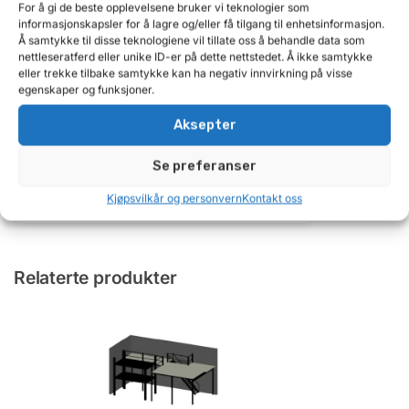
For å gi de beste opplevelsene bruker vi teknologier som
informasjonskapsler for å lagre og/eller få tilgang til enhetsinformasjon.
Å samtykke til disse teknologiene vil tillate oss å behandle data som
nettleseratferd eller unike ID-er på dette nettstedet. Å ikke samtykke
eller trekke tilbake samtykke kan ha negativ innvirkning på visse
Tomt på lager
egenskaper og funksjoner.
Aksepter
Komplett startpakke 16mm PET bånd, plomber,
verktøy og vogn
4 990
kr
Se preferanser
Få beskjed
Kjøpsvilkår og personvern
Kontakt oss
Relaterte produkter