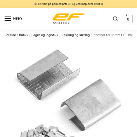
Fri frakt på pakker inntil 35 kg ved kjøp over 1599 kr
MENY
0
Forside
/
Butikk
/
Lager og logistikk
/
Pakking og sikring
/
Plomber for 16mm PET bånd