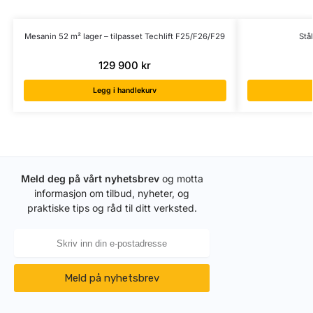
Mesanin 52 m² lager – tilpasset Techlift F25/F26/F29
Stå
129 900
kr
Legg i handlekurv
Meld deg på vårt nyhetsbrev
og motta
informasjon om tilbud, nyheter, og
praktiske tips og råd til ditt verksted.
Meld på nyhetsbrev