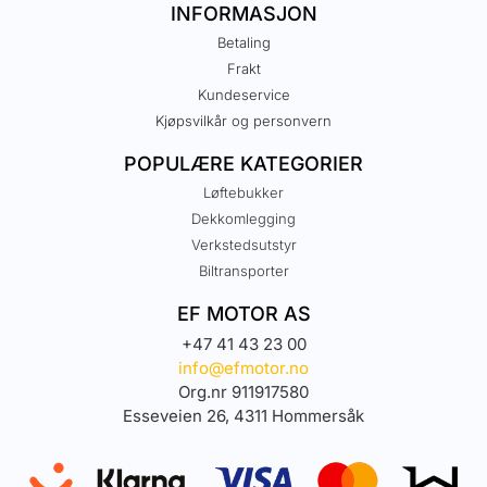
INFORMASJON
Betaling
Frakt
Kundeservice
Kjøpsvilkår og personvern
POPULÆRE KATEGORIER
Løftebukker
Dekkomlegging
Verkstedsutstyr
Biltransporter
EF MOTOR AS
+47 41 43 23 00
info@efmotor.no
Org.nr 911917580
Esseveien 26, 4311 Hommersåk