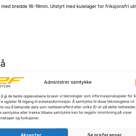
 med bredde 16-19mm. Utstyrt med kulelager for friksjonsfri utr
så
Administrer samtykke
 å gi de beste opplevelsene bruker vi teknologier som informasjonskapsler for å
re og/eller få tilgang til enhetsinformasjon. Å samtykke til disse teknologiene vil
late oss å behandle data som nettleseratferd eller unike ID-er på dette nettstedet
e samtykke eller trekke tilbake samtykke kan ha negativ innvirkning på visse
nskaper og funksjoner.
Aksepter
Se preferanser