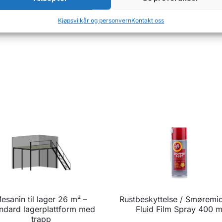
Kjøpsvilkår og personvern
Kontakt oss
esanin til lager 26 m² –
Rustbeskyttelse / Smøremid
ndard lagerplattform med
Fluid Film Spray 400 m
trapp