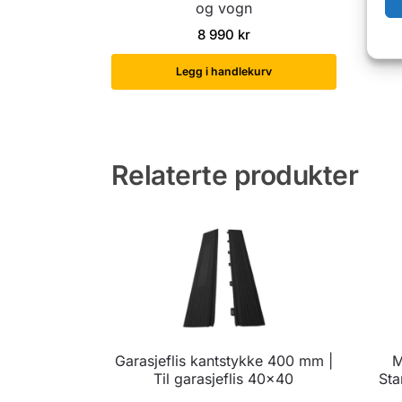
og vogn
8 990
kr
Legg i handlekurv
Relaterte produkter
Garasjeflis kantstykke 400 mm |
M
Til garasjeflis 40×40
Sta