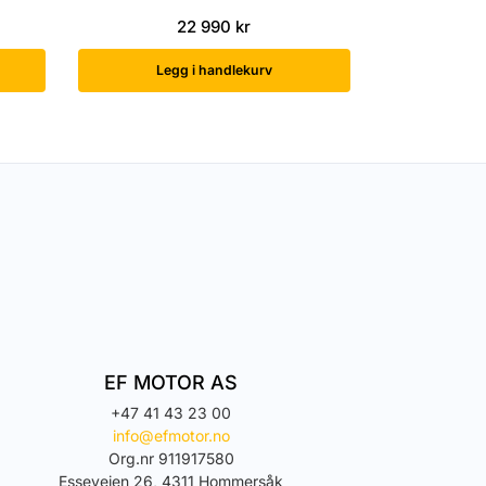
22 990
kr
Legg i handlekurv
EF MOTOR AS
+47 41 43 23 00
info@efmotor.no
Org.nr 911917580
Esseveien 26, 4311 Hommersåk