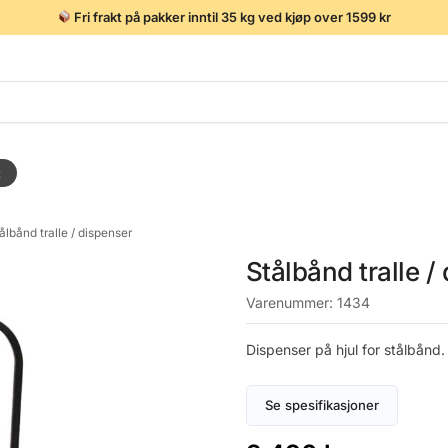
Fri frakt på pakker inntil 35 kg ved kjøp over 1599 kr
t
ålbånd tralle / dispenser
Stålbånd tralle /
Varenummer:
1434
Dispenser på hjul for stålbånd.
Se spesifikasjoner