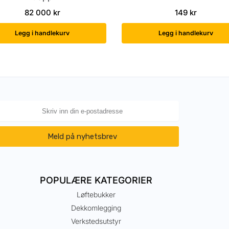
82 000
kr
149
kr
Legg i handlekurv
Legg i handlekurv
Meld på nyhetsbrev
POPULÆRE KATEGORIER
Løftebukker
Dekkomlegging
Verkstedsutstyr