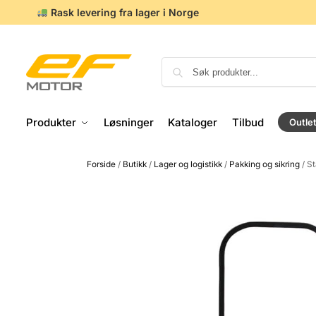
Rask levering fra lager i Norge
Produkter
Løsninger
Kataloger
Tilbud
Outle
Forside
/
Butikk
/
Lager og logistikk
/
Pakking og sikring
/
St