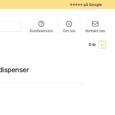
⭐⭐⭐⭐⭐ på Google
Søk
Kundeservice
Om oss
Kontakt oss
0
kr
0
 dispenser