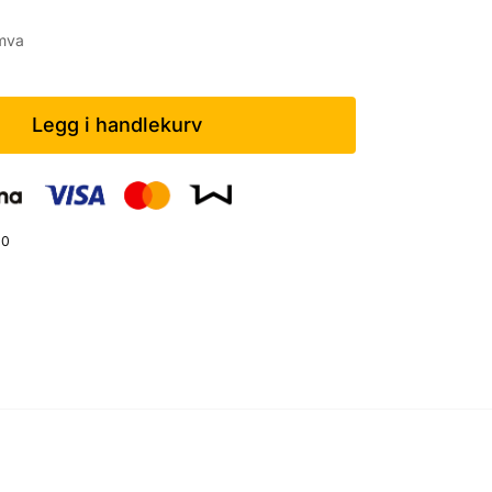
mva
Legg i handlekurv
00