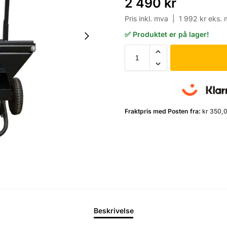
2 490
kr
Pris inkl. mva |
1 992
kr
eks. 
✅ Produktet er på lager!
Fraktpris med Posten fra:
kr 350,
Beskrivelse