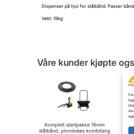
Dispenser på hjul for stålbånd. Passer bånd
Vekt: 19kg
Våre kunder kjøpte og
For
lag
til
ikk
ege
Komplett startpakke 16mm
stålbånd, plombeløs kombitang