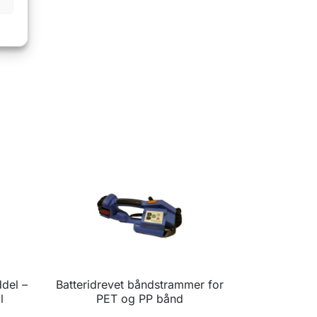
del –
Batteridrevet båndstrammer for
l
PET og PP bånd