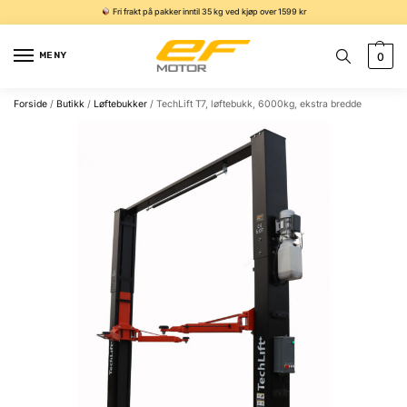
Fri frakt på pakker inntil 35 kg ved kjøp over 1599 kr
MENY
0
Forside
/
Butikk
/
Løftebukker
/
TechLift T7, løftebukk, 6000kg, ekstra bredde