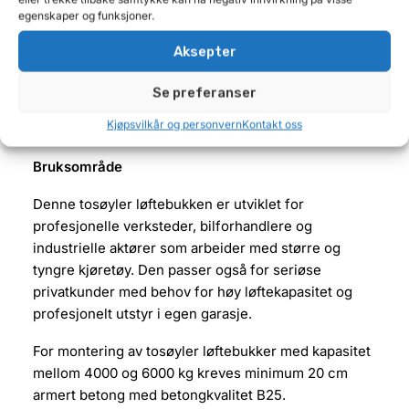
kjøretøy. Elektrisk deaktivering av låsesystemet
egenskaper og funksjoner.
forenkler senkingen og bidrar til effektiv og
brukervennlig betjening i en travel verkstedhverdag.
Aksepter
Medfølgende 50 mm og 75 mm adaptere øker
Se preferanser
anvendelsesområdet ytterligere og gjør det enklere
Kjøpsvilkår og personvern
Kontakt oss
å håndtere forskjellige kjøretøytyper.
Bruksområde
Denne tosøyler løftebukken er utviklet for
profesjonelle verksteder, bilforhandlere og
industrielle aktører som arbeider med større og
tyngre kjøretøy. Den passer også for seriøse
privatkunder med behov for høy løftekapasitet og
profesjonelt utstyr i egen garasje.
For montering av tosøyler løftebukker med kapasitet
mellom 4000 og 6000 kg kreves minimum 20 cm
armert betong med betongkvalitet B25.