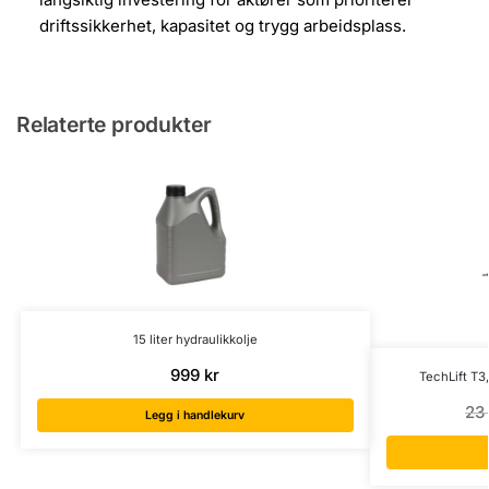
driftssikkerhet, kapasitet og trygg arbeidsplass.
Relaterte produkter
15 liter hydraulikkolje
999
kr
TechLift T3,
23
Legg i handlekurv