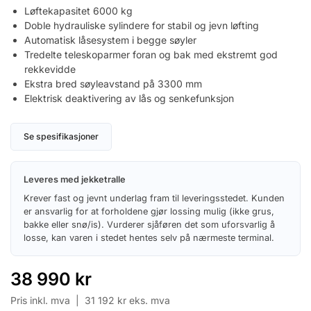
Løftekapasitet 6000 kg
Doble hydrauliske sylindere for stabil og jevn løfting
Automatisk låsesystem i begge søyler
Tredelte teleskoparmer foran og bak med ekstremt god
rekkevidde
Ekstra bred søyleavstand på 3300 mm
Elektrisk deaktivering av lås og senkefunksjon
Se spesifikasjoner
Leveres med jekketralle
Krever fast og jevnt underlag fram til leveringsstedet. Kunden
er ansvarlig for at forholdene gjør lossing mulig (ikke grus,
bakke eller snø/is). Vurderer sjåføren det som uforsvarlig å
losse, kan varen i stedet hentes selv på nærmeste terminal.
38 990
kr
Pris inkl. mva |
31 192
kr
eks. mva