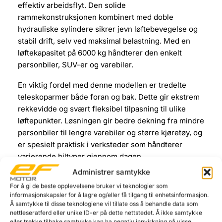
effektiv arbeidsflyt. Den solide
rammekonstruksjonen kombinert med doble
hydrauliske sylindere sikrer jevn løftebevegelse og
stabil drift, selv ved maksimal belastning. Med en
løftekapasitet på 6000 kg håndterer den enkelt
personbiler, SUV-er og varebiler.
En viktig fordel med denne modellen er tredelte
teleskoparmer både foran og bak. Dette gir ekstrem
rekkevidde og svært fleksibel tilpasning til ulike
løftepunkter. Løsningen gir bedre dekning fra mindre
personbiler til lengre varebiler og større kjøretøy, og
er spesielt praktisk i verksteder som håndterer
varierende biltyper gjennom dagen.
Administrer samtykke
Den ekstra brede innvendige søyleavstanden på
For å gi de beste opplevelsene bruker vi teknologier som
3300 mm gir god plass rundt kjøretøyet og forbedret
informasjonskapsler for å lagre og/eller få tilgang til enhetsinformasjon.
tilgjengelighet under arbeid. Total høyde på 4446
Å samtykke til disse teknologiene vil tillate oss å behandle data som
mm og toppskinne gir rom for løft av høyere
nettleseratferd eller unike ID-er på dette nettstedet. Å ikke samtykke
eller trekke tilbake samtykke kan ha negativ innvirkning på visse