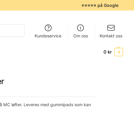
⭐⭐⭐⭐⭐ på Google
Søk
Kundeservice
Om oss
Kontakt oss
0
kr
0
er
på MC løfter. Leveres med gummipads som kan