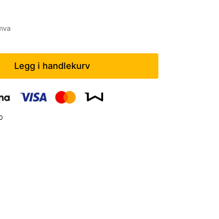
mva
Legg i handlekurv
0