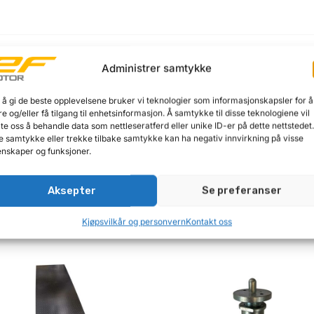
Beskrivelse
Administrer samtykke
 å gi de beste opplevelsene bruker vi teknologier som informasjonskapsler for å
Leveres med gummipads som kan flyttes og låses. Universal jekk
re og/eller få tilgang til enhetsinformasjon. Å samtykke til disse teknologiene vil
-løfterne TechLift S1 og S1h. Betjenes ved å rotere aksling m
late oss å behandle data som nettleseratferd eller unike ID-er på dette nettstedet
e samtykke eller trekke tilbake samtykke kan ha negativ innvirkning på visse
nskaper og funksjoner.
Aksepter
Se preferanser
Kjøpsvilkår og personvern
Kontakt oss