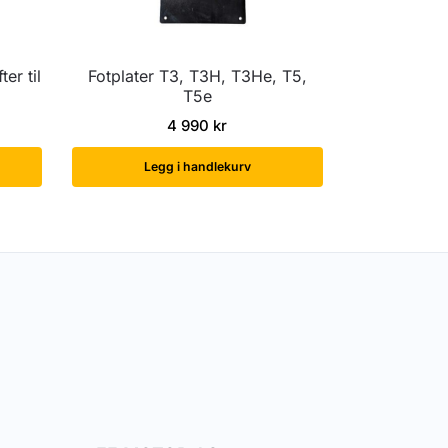
er til
Fotplater T3, T3H, T3He, T5,
T5e
4 990
kr
Legg i handlekurv