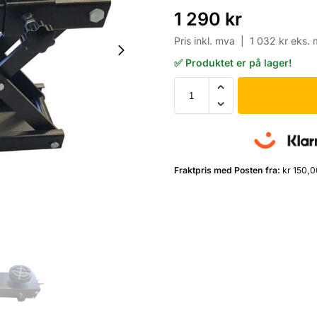
1 290
kr
Pris inkl. mva |
1 032
kr
eks. 
✅ Produktet er på lager!
Fraktpris med Posten fra:
kr 150,0