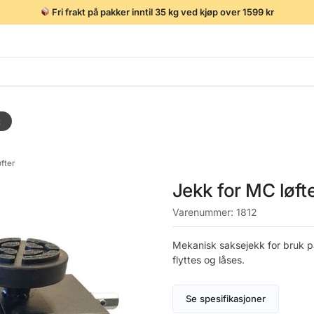
Fri frakt på pakker inntil 35 kg ved kjøp over 1599 kr
t
fter
Jekk for MC løft
Varenummer:
1812
Mekanisk saksejekk for bruk 
flyttes og låses.
Se spesifikasjoner