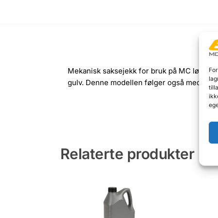
For
Mekanisk saksejekk for bruk på MC løfter. 
lag
gulv. Denne modellen følger også med på mc
til
ikk
ege
Relaterte produkter