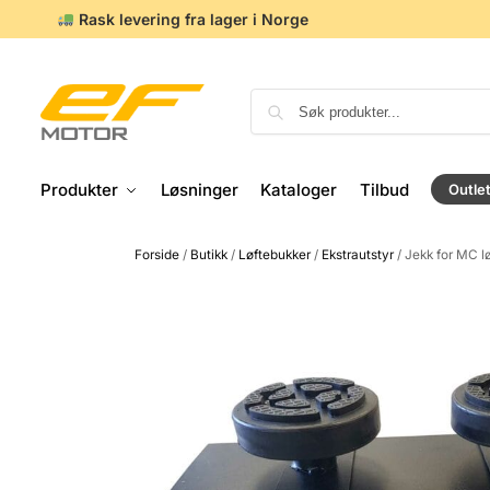
Rask levering fra lager i Norge
Produkter
Løsninger
Kataloger
Tilbud
Outle
Forside
/
Butikk
/
Løftebukker
/
Ekstrautstyr
/
Jekk for MC lø