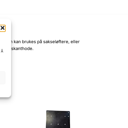
, som kan brukes på sakseløftere, eller
ed sekskanthode.
. Å