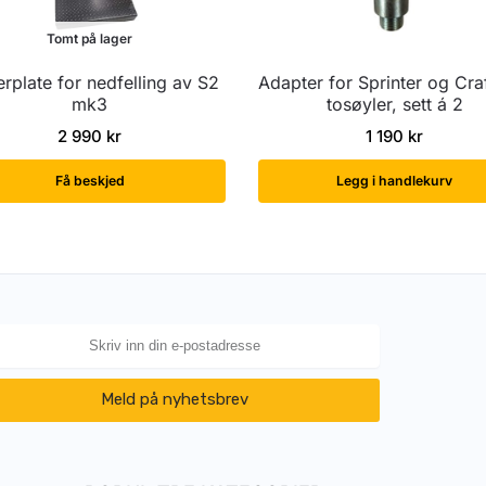
Tomt på lager
erplate for nedfelling av S2
Adapter for Sprinter og Craft
mk3
tosøyler, sett á 2
2 990
kr
1 190
kr
Få beskjed
Legg i handlekurv
Meld på nyhetsbrev