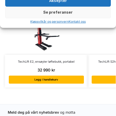
Aksepter
Relaterte produkter
Se preferanser
Kjøpsvilkår og personvern
Kontakt oss
TechLift E2, ensøyler løftebukk, portabel
TechLift S2h
32 990
kr
Legg i handlekurv
Meld deg på vårt nyhetsbrev
og motta