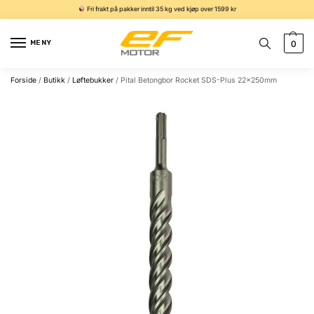
Fri frakt på pakker inntil 35 kg ved kjøp over 1599 kr
MENY
0
Forside
/
Butikk
/
Løftebukker
/
Pital Betongbor Rocket SDS-Plus 22x250mm