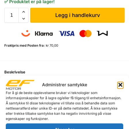
✅ Produktet er på lager!
Legg i handlekurv
Fraktpris med Posten fra:
kr 70,00
Beskrivelse
Administrer samtykke
Pital Betongbor Rocket SDS-Plus 22x250mm.
For å gi de beste opplevelsene bruker vi teknologier som
Kvalitets betong bor fra Pital med SDS-Plus
informasjonskapsler for å lagre og/eller få tilgang til enhetsinformasjon.
verktøytange for rask og enkel boring i betong, (også
Å samtykke til disse teknologiene vil tillate oss å behandle data som
armert) + fjell/naturstein. Passer alle verktøy med
nettleseratferd eller unike ID-er på dette nettstedet. Å ikke samtykke
eller trekke tilbake samtykke kan ha negativ innvirkning på visse
SDS-Plus verktøyfeste.
egenskaper og funksjoner.