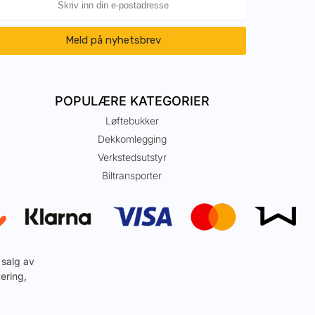
Meld på nyhetsbrev
POPULÆRE KATEGORIER
Løftebukker
Dekkomlegging
Verkstedsutstyr
Biltransporter
 salg av
ering,