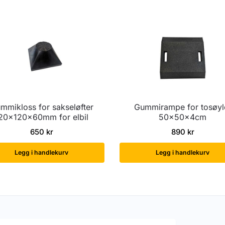
mmikloss for sakseløfter
Gummirampe for tosøyl
20x120x60mm for elbil
50x50x4cm
650
kr
890
kr
Legg i handlekurv
Legg i handlekurv