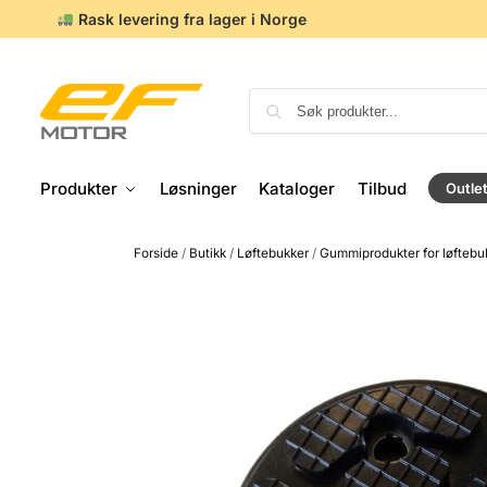
Rask levering fra lager i Norge
Produkter
Løsninger
Kataloger
Tilbud
Outle
Forside
/
Butikk
/
Løftebukker
/
Gummiprodukter for løftebu