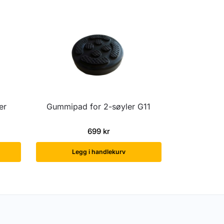
er
Gummipad for 2-søyler G11
699
kr
Legg i handlekurv