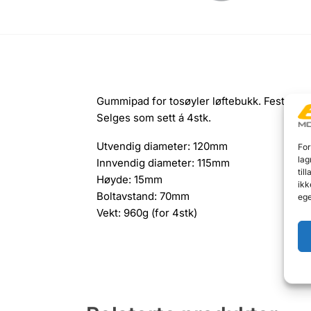
Gummipad for tosøyler løftebukk. Festes med
Selges som sett á 4stk.
Utvendig diameter: 120mm
For
lag
Innvendig diameter: 115mm
til
Høyde: 15mm
ikk
Boltavstand: 70mm
ege
Vekt: 960g (for 4stk)