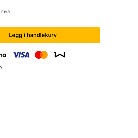
. mva
Legg i handlekurv
0