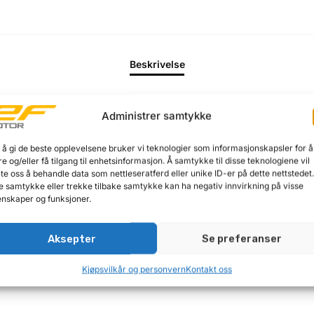
Beskrivelse
 to skruer i stålplaten.
Administrer samtykke
 å gi de beste opplevelsene bruker vi teknologier som informasjonskapsler for å
re og/eller få tilgang til enhetsinformasjon. Å samtykke til disse teknologiene vil
late oss å behandle data som nettleseratferd eller unike ID-er på dette nettstedet
e samtykke eller trekke tilbake samtykke kan ha negativ innvirkning på visse
nskaper og funksjoner.
Aksepter
Se preferanser
Kjøpsvilkår og personvern
Kontakt oss