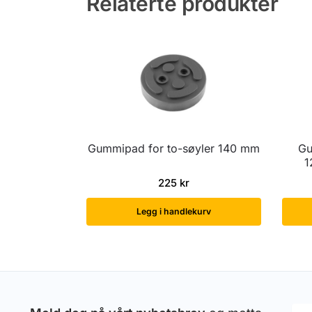
Relaterte produkter
Gummipad for to-søyler 140 mm
Gu
1
225
kr
Legg i handlekurv