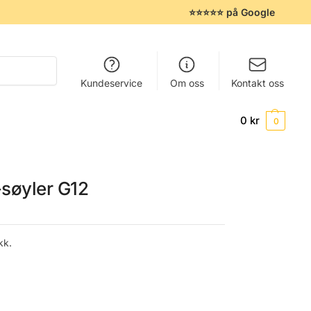
⭐⭐⭐⭐⭐ på Google
Søk
Kundeservice
Om oss
Kontakt oss
0
kr
0
søyler G12
kk.