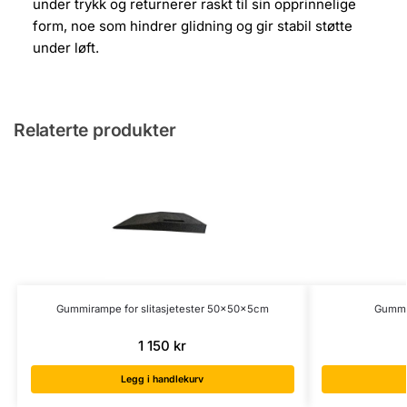
under trykk og returnerer raskt til sin opprinnelige
form, noe som hindrer glidning og gir stabil støtte
under løft.
Relaterte produkter
Gummirampe for slitasjetester 50x50x5cm
Gummi
1 150
kr
Legg i handlekurv