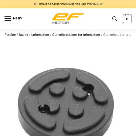
Fri frakt på pakker inntil 35 kg ved kjøp over 1599 kr
MENY
0
Forside
/
Butikk
/
Løftebukker
/
Gummiprodukter for løftebukker
/
Gummipad for to-søy