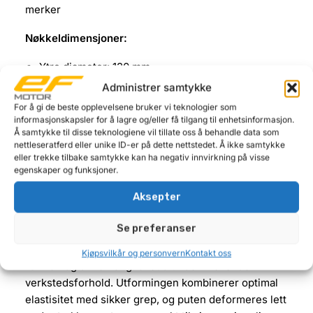
merker
Nøkkeldimensjoner:
Ytre diameter: 120 mm
Indre diameter: 105 mm
Administrer samtykke
Senteravstand mellom bolt-hull: 66 mm
For å gi de beste opplevelsene bruker vi teknologier som
Indre høyde: 8 mm
informasjonskapsler for å lagre og/eller få tilgang til enhetsinformasjon.
Å samtykke til disse teknologiene vil tillate oss å behandle data som
Total høyde: 25 mm
nettleseratferd eller unike ID-er på dette nettstedet. Å ikke samtykke
Vekt: ca. 0,22 kg
eller trekke tilbake samtykke kan ha negativ innvirkning på visse
Antall: 1 stk
egenskaper og funksjoner.
Aksepter
Eksepsjonell holdbarhet og ytelse:
Gummiputen er laget av en kraftig gummi-kompositt
Se preferanser
som tåler olje, salt, kulde, varme og diverse
verkstedsvæsker uten å smuldre opp. Den holder
Kjøpsvilkår og personvern
Kontakt oss
formen og sikrer lang levetid under krevende
verkstedsforhold.
Utformingen kombinerer optimal
elastisitet med sikker grep, og puten deformeres lett