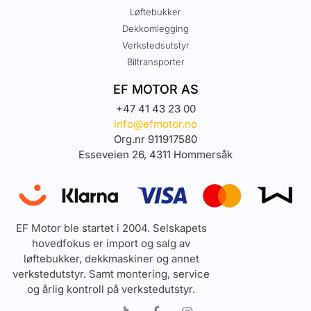
Løftebukker
Dekkomlegging
Verkstedsutstyr
Biltransporter
EF MOTOR AS
+47 41 43 23 00
info@efmotor.no
Org.nr 911917580
Esseveien 26, 4311 Hommersåk
EF Motor ble startet i 2004. Selskapets
hovedfokus er import og salg av
løftebukker, dekkmaskiner og annet
verkstedutstyr. Samt montering, service
og årlig kontroll på verkstedutstyr.