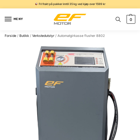
Fri frakt på pakker inntil 35 kg ved kjøp over 1599 kr
MENY
0
Forside
/
Butikk
/
Verkstedutstyr
/
Automatgirkasse flusher 8802