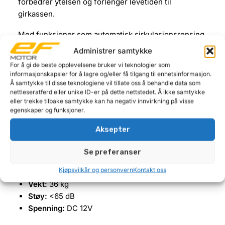
forbedrer ytelsen og forlenger levetiden til
girkassen.
Med funksjoner som automatisk sirkulasjonsrensing,
presis oljefylling og effektiv utskifting av gammel
Administrer samtykke
olje, er denne automatgirkasse-flusheren ideell for
For å gi de beste opplevelsene bruker vi teknologier som
verksteder som ønsker pålitelige resultater.
informasjonskapsler for å lagre og/eller få tilgang til enhetsinformasjon.
Maskinen er kompatibel med et bredt spekter av
Å samtykke til disse teknologiene vil tillate oss å behandle data som
nettleseratferd eller unike ID-er på dette nettstedet. Å ikke samtykke
bilmodeller fra Europa, USA og Asia.
eller trekke tilbake samtykke kan ha negativ innvirkning på visse
egenskaper og funksjoner.
Spesifikasjoner:
Aksepter
Maks effekt:
100 W
Kapasitet:
20L × 2 oljetanker
Se preferanser
Arbeidstemperatur:
-30 til 60 ℃
Kjøpsvilkår og personvern
Kontakt oss
Presisjon:
±100 ml
Vekt:
36 kg
Støy:
<65 dB
Spenning:
DC 12V