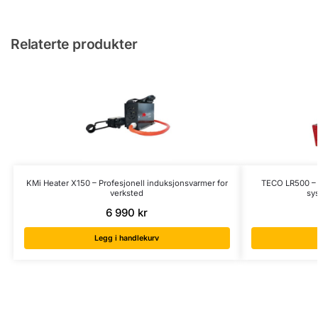
Relaterte produkter
KMi Heater X150 – Profesjonell induksjonsvarmer for
TECO LR500 – E
verksted
sy
6 990
kr
Legg i handlekurv