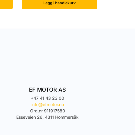
Legg i handlekurv
EF MOTOR AS
+47 41 43 23 00
info@efmotor.no
Org.nr 911917580
Esseveien 26, 4311 Hommersåk