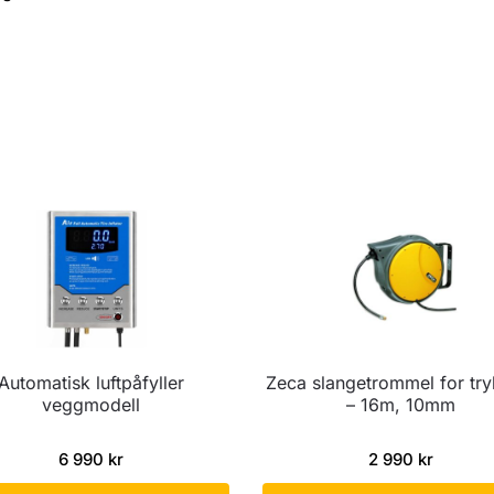
Automatisk luftpåfyller
Zeca slangetrommel for try
veggmodell
– 16m, 10mm
6 990
kr
2 990
kr