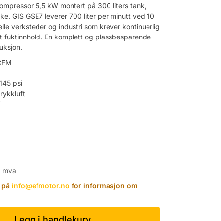
kompressor 5,5 kW montert på 300 liters tank,
rke. GIS GSE7 leverer 700 liter per minutt ved 10
nelle verksteder og industri som krever kontinuerlig
rt fuktinnhold. En komplett og plassbesparende
duksjon.
 CFM
145 psi
trykkluft
V
. mva
t på
info@efmotor.no
for informasjon om
Legg i handlekurv