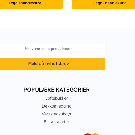
Legg i handlekurv
Legg i handlekurv
Meld på nyhetsbrev
POPULÆRE KATEGORIER
Løftebukker
Dekkomlegging
Verkstedsutstyr
Biltransporter