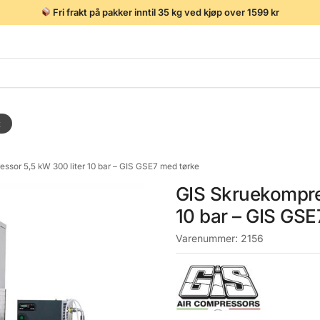
Fri frakt på pakker inntil 35 kg ved kjøp over 1599 kr
t
ssor 5,5 kW 300 liter 10 bar – GIS GSE7 med tørke
GIS Skruekompre
10 bar – GIS GSE
Varenummer:
2156