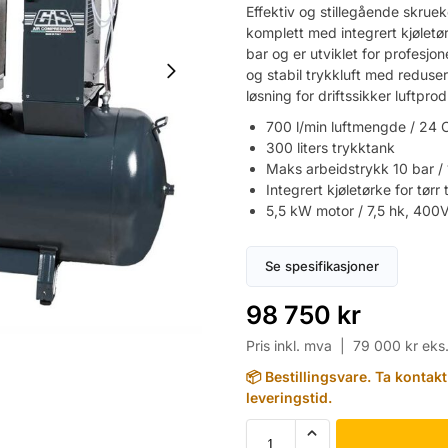
Effektiv og stillegående skrue
komplett med integrert kjøletø
bar og er utviklet for profesjo
og stabil trykkluft med reduse
løsning for driftssikker luftpro
700 l/min luftmengde / 24
300 liters trykktank
Maks arbeidstrykk 10 bar / 
Integrert kjøletørke for tørr 
5,5 kW motor / 7,5 hk, 400
Se spesifikasjoner
98 750
kr
Pris inkl. mva |
79 000
kr
eks
📦 Bestillingsvare. Ta kontak
leveringstid.