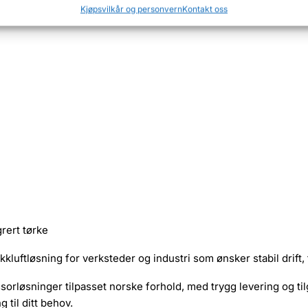
Kjøpsvilkår og personvern
Kontakt oss
ft benyttes jevnt gjennom dagen og hvor stabil luftkvalitet er vi
rert tørke
kluftløsning for verksteder og industri som ønsker stabil drift, 
sorløsninger tilpasset norske forhold, med trygg levering og til
g til ditt behov.