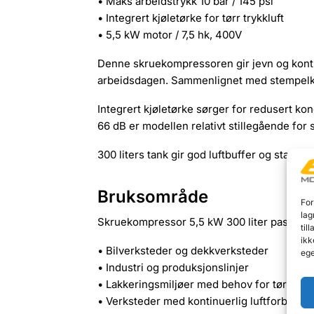
• Maks arbeidstrykk 10 bar / 145 psi
• Integrert kjøletørke for tørr trykkluft
• 5,5 kW motor / 7,5 hk, 400V
Denne skruekompressoren gir jevn og kontin
arbeidsdagen. Sammenlignet med stempelkom
Integrert kjøletørke sørger for redusert ko
66 dB er modellen relativt stillegående for s
300 liters tank gir god luftbuffer og stabil 
Bruksområde
For
lag
Skruekompressor 5,5 kW 300 liter passer f
til
ikk
• Bilverksteder og dekkverksteder
ege
• Industri og produksjonslinjer
• Lakkeringsmiljøer med behov for tørr luft
• Verksteder med kontinuerlig luftforbruk