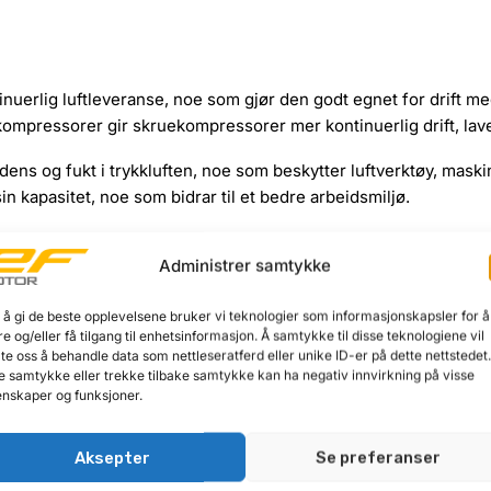
uerlig luftleveranse, noe som gjør den godt egnet for drift me
pressorer gir skruekompressorer mer kontinuerlig drift, laver
ndens og fukt i trykkluften, noe som beskytter luftverktøy, mask
in kapasitet, noe som bidrar til et bedre arbeidsmiljø.
drift, mens 400V trefase gjør modellen tilpasset profesjonelle ins
Administrer samtykke
 å gi de beste opplevelsene bruker vi teknologier som informasjonskapsler for å
re og/eller få tilgang til enhetsinformasjon. Å samtykke til disse teknologiene vil
or:
late oss å behandle data som nettleseratferd eller unike ID-er på dette nettstedet
e samtykke eller trekke tilbake samtykke kan ha negativ innvirkning på visse
nskaper og funksjoner.
Aksepter
Se preferanser