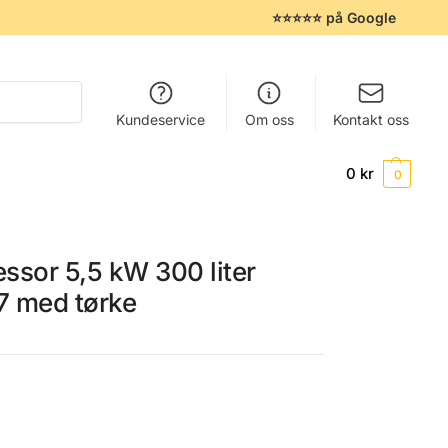
⭐⭐⭐⭐⭐ på Google
Søk
Kundeservice
Om oss
Kontakt oss
0
kr
0
ssor 5,5 kW 300 liter
7 med tørke