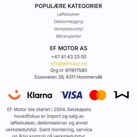
POPULÆRE KATEGORIER
Løftebukker
Dekkomlegging
Verkstedsutstyr
Biltransporter
EF MOTOR AS
+47 41 43 23 00
info@efmotor.no
Org.nr 911917580
Esseveien 26, 4311 Hommersåk
EF Motor ble startet i 2004. Selskapets
hovedfokus er import og salg av
løftebukker, dekkmaskiner og annet
verkstedutstyr. Samt montering, service
og årlig kontroll på verkstedutstyr.