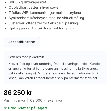
8000 kg løftekapasitet
Oppladbart batteri i hver søyle
Trådløs WiFi-kommunikasjon mellom søylene
Synkronisert løftehøyde med individuell måling
Justerbar løftegaffel for fleksibel tilpasning
Hjul og jekkehåndtak for enkel forflytning
Se spesifikasjoner
Leveres med jekketralle
Krever fast og jevnt underlag fram til leveringsstedet. Kunden
er ansvarlig for at forholdene gjør lossing mulig (ikke grus,
bakke eller snø/is). Vurderer sjåføren det som uforsvarlig å
losse, kan varen i stedet hentes selv på nærmeste terminal.
86 250
kr
Pris inkl. mva |
69 000
kr
eks. mva
✅ Produktet er på lager!