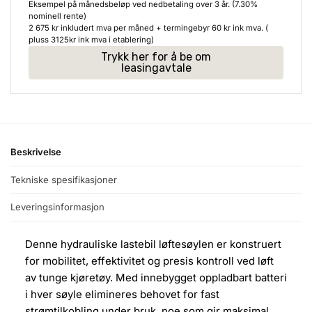
Eksempel på månedsbeløp ved nedbetaling over 3 år. (7.30%
nominell rente)
2 675
kr
inkludert mva per måned + termingebyr
60
kr
ink mva. (
pluss 3125kr ink mva i etablering)
Trykk her for å be om
leasingavtale
Beskrivelse
Tekniske spesifikasjoner
Leveringsinformasjon
Denne hydrauliske lastebil løftesøylen er konstruert
for mobilitet, effektivitet og presis kontroll ved løft
av tunge kjøretøy. Med innebygget oppladbart batteri
i hver søyle elimineres behovet for fast
strømtilkobling under bruk, noe som gir maksimal