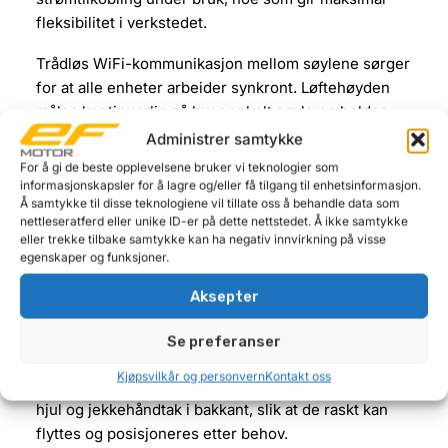
fleksibilitet i verkstedet.
Trådløs WiFi-kommunikasjon mellom søylene sørger
for at alle enheter arbeider synkront. Løftehøyden
måles kontinuerlig på hver enkelt søyle og holdes
automatisk synkronisert, noe som gir stabil og
Administrer samtykke
kontrollert løfteprosess. Samtlige sammenkoblede
For å gi de beste opplevelsene bruker vi teknologier som
søyler kan styres fra kontrollpanelet på hver enhet,
informasjonskapsler for å lagre og/eller få tilgang til enhetsinformasjon.
Å samtykke til disse teknologiene vil tillate oss å behandle data som
noe som forenkler betjening og øker effektiviteten i
nettleseratferd eller unike ID-er på dette nettstedet. Å ikke samtykke
arbeidshverdagen.
eller trekke tilbake samtykke kan ha negativ innvirkning på visse
egenskaper og funksjoner.
Hver løftesøyle er utstyrt med mekanisk låsing som
gir ekstra sikkerhet under arbeid. Bredden på
Aksepter
løftegaffelen kan justeres for å tilpasses ulike
Se preferanser
hjuldimensjoner og kjøretøytyper.
Kjøpsvilkår og personvern
Kontakt oss
For enkel håndtering er hver søyle utstyrt med solide
hjul og jekkehåndtak i bakkant, slik at de raskt kan
flyttes og posisjoneres etter behov.