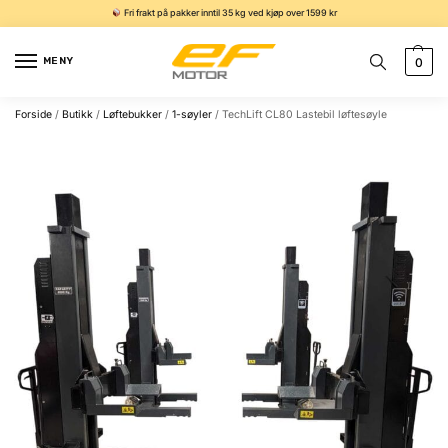
Fri frakt på pakker inntil 35 kg ved kjøp over 1599 kr
MENY
0
Forside
/
Butikk
/
Løftebukker
/
1-søyler
/
TechLift CL80 Lastebil løftesøyle