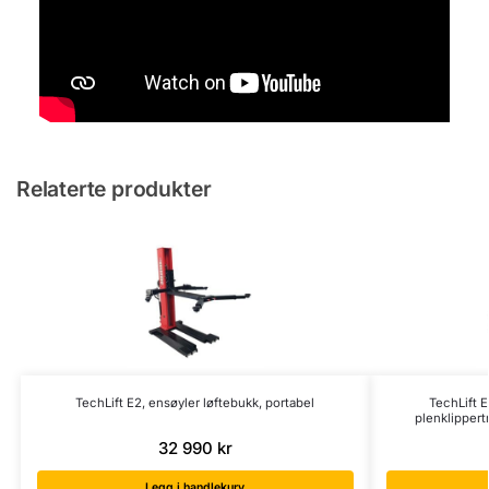
Relaterte produkter
TechLift E2, ensøyler løftebukk, portabel
TechLift E
plenklippert
32 990
kr
Legg i handlekurv