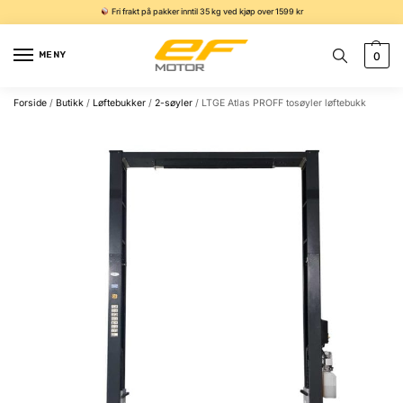
Fri frakt på pakker inntil 35 kg ved kjøp over 1599 kr
MENY
0
Forside
/
Butikk
/
Løftebukker
/
2-søyler
/
LTGE Atlas PROFF tosøyler løftebukk