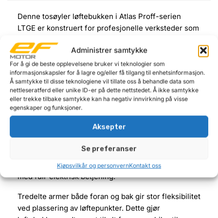
Denne tosøyler løftebukken i Atlas Proff-serien
LTGE er konstruert for profesjonelle verksteder som
ønsker høy stabilitet, nøyaktig synkronisering og
Administrer samtykke
lang levetid. Kraftig søylekonstruksjon kombinert
med komponenter av høy kvalitet sikrer stabil og
For å gi de beste opplevelsene bruker vi teknologier som
informasjonskapsler for å lagre og/eller få tilgang til enhetsinformasjon.
sikker drift over tid.
Å samtykke til disse teknologiene vil tillate oss å behandle data som
nettleseratferd eller unike ID-er på dette nettstedet. Å ikke samtykke
Synkronisering skjer via kjeder i stedet for vaiere.
eller trekke tilbake samtykke kan ha negativ innvirkning på visse
Dette gir mindre slitasje og mer nøyaktig
egenskaper og funksjoner.
høydejustering mellom søylene. Løftesylindrene er
Aksepter
utstyrt med trinser med kulelager, noe som gir jevn
og stabil bevegelse. Hydraulikksystemet er bygget
Se preferanser
med rør fremfor slanger, som bidrar til økt robusthet
og redusert vedlikeholdsbehov. Løftebukken leveres
Kjøpsvilkår og personvern
Kontakt oss
med full-elektrisk betjening.
Tredelte armer både foran og bak gir stor fleksibilitet
ved plassering av løftepunkter. Dette gjør