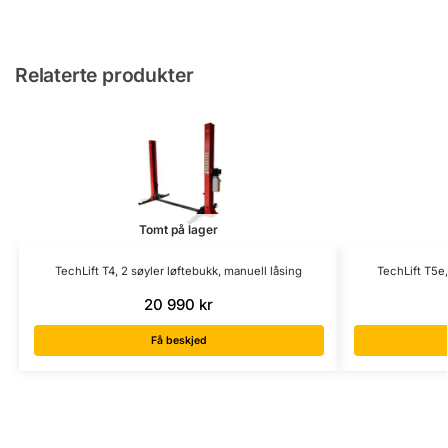
Relaterte produkter
Tomt på lager
TechLift T4, 2 søyler løftebukk, manuell låsing
TechLift T5e
20 990
kr
Få beskjed