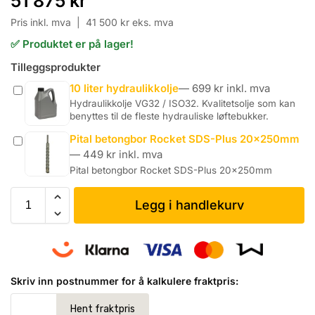
51 875
kr
Pris inkl. mva |
41 500
kr
eks. mva
✅ Produktet er på lager!
Tilleggsprodukter
10 liter hydraulikkolje
—
699
kr
inkl. mva
Hydraulikkolje VG32 / ISO32. Kvalitetsolje som kan
benyttes til de fleste hydrauliske løftebukker.
Pital betongbor Rocket SDS-Plus 20x250mm
—
449
kr
inkl. mva
Pital betongbor Rocket SDS-Plus 20x250mm
Legg i handlekurv
Skriv inn postnummer for å kalkulere fraktpris: