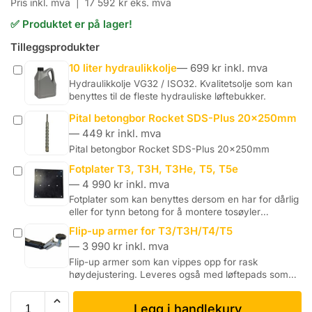
Pris inkl. mva |
17 592
kr
eks. mva
✅ Produktet er på lager!
Tilleggsprodukter
10 liter hydraulikkolje
—
699
kr
inkl. mva
Hydraulikkolje VG32 / ISO32. Kvalitetsolje som kan
benyttes til de fleste hydrauliske løftebukker.
Pital betongbor Rocket SDS-Plus 20x250mm
—
449
kr
inkl. mva
Pital betongbor Rocket SDS-Plus 20x250mm
Fotplater T3, T3H, T3He, T5, T5e
—
4 990
kr
inkl. mva
Fotplater som kan benyttes dersom en har for dårlig
eller for tynn betong for å montere tosøyler
løftebukk…
Flip-up armer for T3/T3H/T4/T5
—
3 990
kr
inkl. mva
Flip-up armer som kan vippes opp for rask
høydejustering. Leveres også med løftepads som
har skrujustering med doble…
Legg i handlekurv