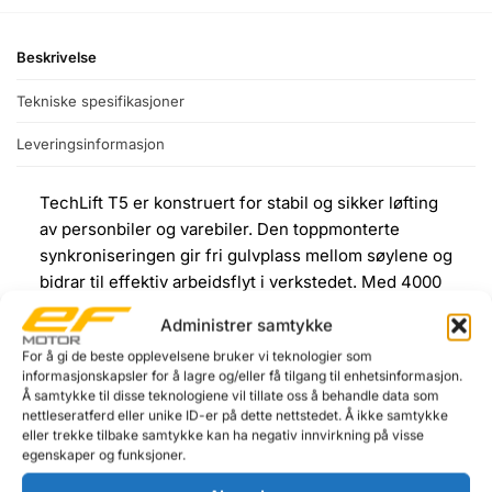
Beskrivelse
Tekniske spesifikasjoner
Leveringsinformasjon
TechLift T5 er konstruert for stabil og sikker løfting
av personbiler og varebiler. Den toppmonterte
synkroniseringen gir fri gulvplass mellom søylene og
bidrar til effektiv arbeidsflyt i verkstedet. Med 4000
kg kapasitet dekker den et bredt spekter av kjøretøy
Administrer samtykke
i både profesjonelle verksteder og større
For å gi de beste opplevelsene bruker vi teknologier som
hobbygarasjer.
informasjonskapsler for å lagre og/eller få tilgang til enhetsinformasjon.
Å samtykke til disse teknologiene vil tillate oss å behandle data som
De justerbare løftearmene gir fleksibel tilpasning til
nettleseratferd eller unike ID-er på dette nettstedet. Å ikke samtykke
ulike biltyper, mens lave løfteputer på 90 mm gjør
eller trekke tilbake samtykke kan ha negativ innvirkning på visse
egenskaper og funksjoner.
det enkelt å komme til under kjøretøy med lav
bakkeklaring. Medfølgende adaptere på 50 mm og