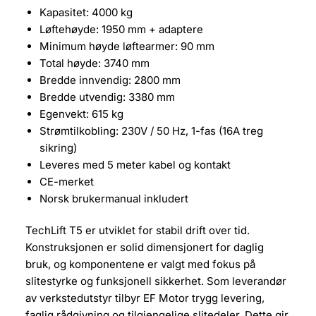
Kapasitet: 4000 kg
Løftehøyde: 1950 mm + adaptere
Minimum høyde løftearmer: 90 mm
Total høyde: 3740 mm
Bredde innvendig: 2800 mm
Bredde utvendig: 3380 mm
Egenvekt: 615 kg
Strømtilkobling: 230V / 50 Hz, 1-fas (16A treg
sikring)
Leveres med 5 meter kabel og kontakt
CE-merket
Norsk brukermanual inkludert
TechLift T5 er utviklet for stabil drift over tid.
Konstruksjonen er solid dimensjonert for daglig
bruk, og komponentene er valgt med fokus på
slitestyrke og funksjonell sikkerhet. Som leverandør
av verkstedutstyr tilbyr EF Motor trygg levering,
faglig rådgivning og tilgjengelige slitedeler. Dette gir