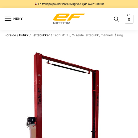
Fri frakt på pakker inntil 35 kg ved kjøp over 1599 kr
MENY
0
Forside
/
Butikk
/
Løftebukker
/
TechLift T5, 2-søyle løftebukk, manuell låsing