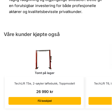
en forutsigbar investering for både profesjonelle
aktører og kvalitetsbevisste privatkunder.
Våre kunder kjøpte også
Tomt på lager
TechLift T5e, 2-søyler løftebukk, Toppmodell
TechLift T6, 
26 990
kr
Få beskjed