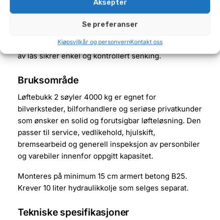
Aksepter
70 mm gir økt løftehøyde ved behov. Dobbel
hydraulisk sylinder sørger for jevn og stabil
Se preferanser
løftebevegelse. Automatisk låsing i begge søyler gir
Kjøpsvilkår og personvern
Kontakt oss
høy sikkerhet under arbeid, og manuell deaktivering
av lås sikrer enkel og kontrollert senking.
Bruksområde
Løftebukk 2 søyler 4000 kg er egnet for
bilverksteder, bilforhandlere og seriøse privatkunder
som ønsker en solid og forutsigbar løfteløsning. Den
passer til service, vedlikehold, hjulskift,
bremsearbeid og generell inspeksjon av personbiler
og varebiler innenfor oppgitt kapasitet.
Monteres på minimum 15 cm armert betong B25.
Krever 10 liter hydraulikkolje som selges separat.
Tekniske spesifikasjoner