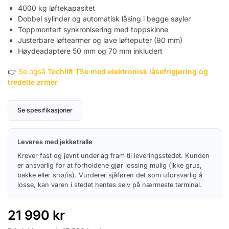
4000 kg løftekapasitet
Dobbel sylinder og automatisk låsing i begge søyler
Toppmontert synkronisering med toppskinne
Justerbare løftearmer og lave løfteputer (90 mm)
Høydeadaptere 50 mm og 70 mm inkludert
👉
Se også
Techlift T5e med elektronisk låsefrigjøring og
tredelte armer
Se spesifikasjoner
Leveres med jekketralle
Krever fast og jevnt underlag fram til leveringsstedet. Kunden
er ansvarlig for at forholdene gjør lossing mulig (ikke grus,
bakke eller snø/is). Vurderer sjåføren det som uforsvarlig å
losse, kan varen i stedet hentes selv på nærmeste terminal.
21 990
kr