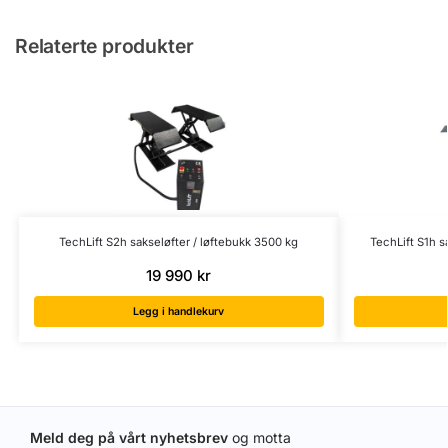
Relaterte produkter
TechLift S2h sakseløfter / løftebukk 3500 kg
TechLift S1h s
19 990
kr
Legg i handlekurv
Meld deg på vårt nyhetsbrev
og motta