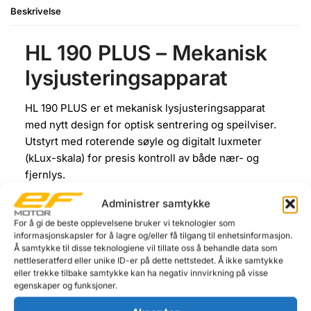
Beskrivelse
HL 190 PLUS – Mekanisk
lysjusteringsapparat
HL 190 PLUS er et mekanisk lysjusteringsapparat
med nytt design for optisk sentrering og speilviser.
Utstyrt med roterende søyle og digitalt luxmeter
(kLux-skala) for presis kontroll av både nær- og
fjernlys.
Formålet med en profesjonell justering av
Administrer samtykke
kjøretøyets frontlykter er å sikre korrekt innstilling
For å gi de beste opplevelsene bruker vi teknologier som
for bedre trafikksikkerhet. Lykter som er stilt for høyt
informasjonskapsler for å lagre og/eller få tilgang til enhetsinformasjon.
Å samtykke til disse teknologiene vil tillate oss å behandle data som
kan blende møtende trafikk, mens for lave eller
nettleseratferd eller unike ID-er på dette nettstedet. Å ikke samtykke
skjeve lykter reduserer førerens sikt. Med HL 190
eller trekke tilbake samtykke kan ha negativ innvirkning på visse
PLUS får du et profesjonelt og allsidig apparat, med
egenskaper og funksjoner.
fullt justerbar arbeidshøyde som gjør det mulig å