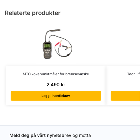
Relaterte produkter
MTC kokepunktmåler for bremsevæske
TechLif
2 490
kr
Legg i handlekurv
Meld deg på vårt nyhetsbrev
og motta