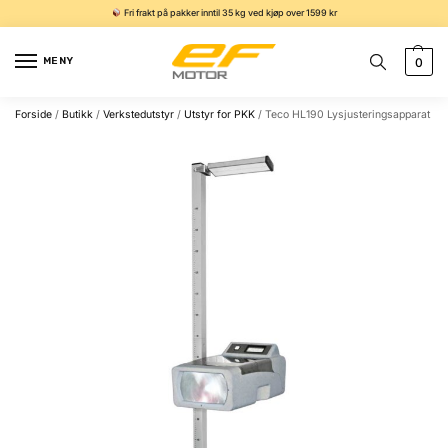
Fri frakt på pakker inntil 35 kg ved kjøp over 1599 kr
MENY
0
Forside
/
Butikk
/
Verkstedutstyr
/
Utstyr for PKK
/
Teco HL190 Lysjusteringsapparat