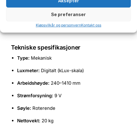
Aksepter
justere nær sagt alle bilmerker og modeller.
Se preferanser
Godkjent for PKK.
Kjøpsvilkår og personvern
Kontakt oss
Tekniske spesifikasjoner
Type:
Mekanisk
Luxmeter:
Digitalt (kLux-skala)
Arbeidshøyde:
240–1410 mm
Strømforsyning:
9 V
Søyle:
Roterende
Nettovekt:
20 kg