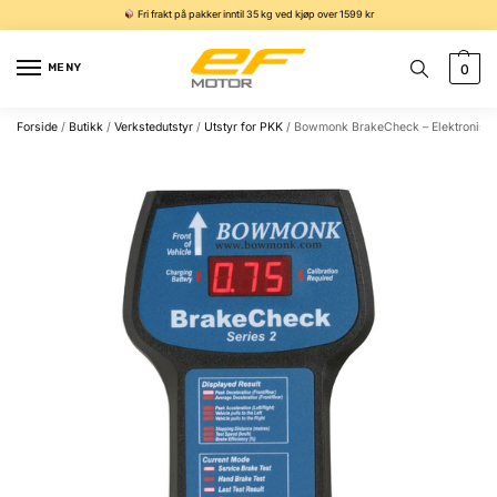
Fri frakt på pakker inntil 35 kg ved kjøp over 1599 kr
MENY
0
Forside
/
Butikk
/
Verkstedutstyr
/
Utstyr for PKK
/
Bowmonk BrakeCheck – Elektronisk r