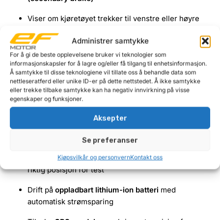
Viser om kjøretøyet trekker til venstre eller høyre
under bremsing
Administrer samtykke
Resultater kan leses direkte på skjermen eller
For å gi de beste opplevelsene bruker vi teknologier som
skrives ut via IR-printer
informasjonskapsler for å lagre og/eller få tilgang til enhetsinformasjon.
Å samtykke til disse teknologiene vil tillate oss å behandle data som
nettleseratferd eller unike ID-er på dette nettstedet. Å ikke samtykke
Mulighet for PC-tilkobling for lagring og
eller trekke tilbake samtykke kan ha negativ innvirkning på visse
dokumentasjon
egenskaper og funksjoner.
DVSA-godkjent for
frivillige kvartalsvise
Aksepter
bremsetester
som kreves ved
sikkerhetsinspeksjoner
Se preferanser
Enkel å plassere – enheten viser når den står i
Kjøpsvilkår og personvern
Kontakt oss
riktig posisjon for test
Drift på
oppladbart lithium-ion batteri
med
automatisk strømsparing