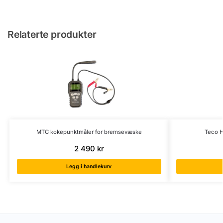
Relaterte produkter
MTC kokepunktmåler for bremsevæske
Teco H
2 490
kr
Legg i handlekurv