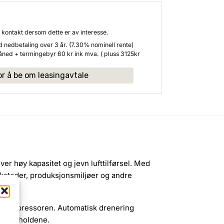
 Ta kontakt dersom dette er av interesse.
edbetaling over 3 år. (7.30% nominell rente)
åned + termingebyr
60
kr
ink mva. ( pluss 3125kr
or å be om leasingavtale
er høy kapasitet og jevn lufttilførsel. Med
erksteder, produksjonsmiljøer og andre
fra kompressoren. Automatisk drenering
iftsforholdene.