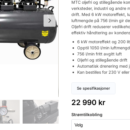
MTC oljefri og stillegående kom
verksteder, industri og andre m
drift. Med 6 kW motoreffekt, lu
luftmengde på 756 l/min gir de
Oljefri drift reduserer vedlike
effektiv håndtering av konden
6 kW motoreffekt og 200 lit
Opptil 1050 l/min luftmeng
756 l/min fritt avgitt luft
Oljefri og stillegående drift
Automatisk drenering med ju
Kan bestilles for 230 V ell
Se spesifikasjoner
22 990
kr
Strømtilkobling