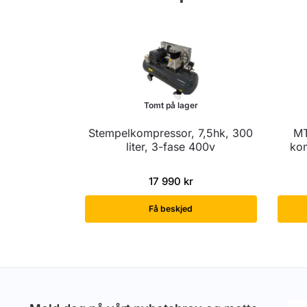
Tomt på lager
Stempelkompressor, 7,5hk, 300
MT
liter, 3-fase 400v
kom
17 990
kr
Få beskjed