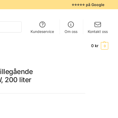
⭐⭐⭐⭐⭐ på Google
Søk
Kundeservice
Om oss
Kontakt oss
0
kr
0
tillegående
 200 liter