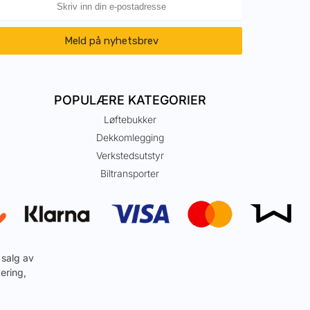
Meld på nyhetsbrev
POPULÆRE KATEGORIER
Løftebukker
Dekkomlegging
Verkstedsutstyr
Biltransporter
 salg av
ering,