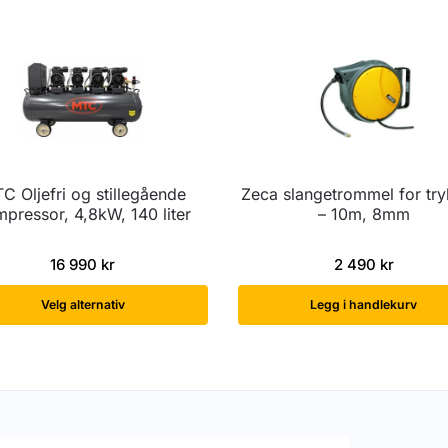
C Oljefri og stillegående
Zeca slangetrommel for try
pressor, 4,8kW, 140 liter
– 10m, 8mm
16 990
kr
2 490
kr
Velg alternativ
Legg i handlekurv