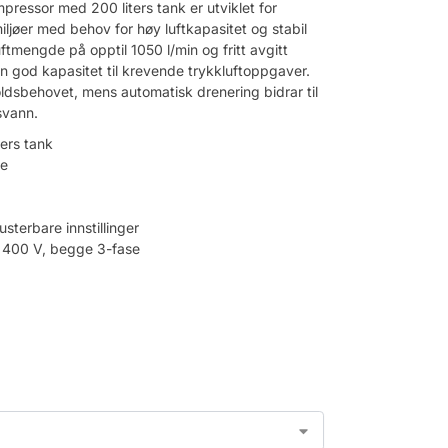
pressor med 200 liters tank er utviklet for
iljøer med behov for høy luftkapasitet og stabil
ftmengde på opptil 1050 l/min og fritt avgitt
n god kapasitet til krevende trykkluftoppgaver.
holdsbehovet, mens automatisk drenering bidrar til
svann.
ers tank
de
sterbare innstillinger
er 400 V, begge 3-fase