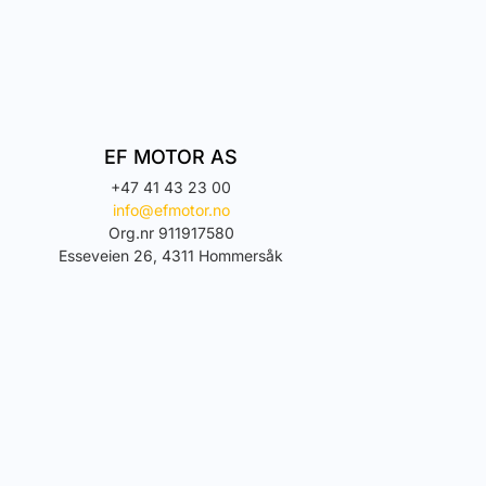
EF MOTOR AS
+47 41 43 23 00
info@efmotor.no
Org.nr 911917580
Esseveien 26, 4311 Hommersåk