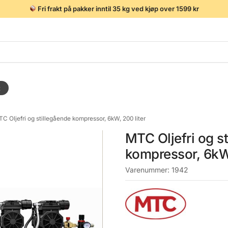
Fri frakt på pakker inntil 35 kg ved kjøp over 1599 kr
t
C Oljefri og stillegående kompressor, 6kW, 200 liter
MTC Oljefri og s
kompressor, 6kW,
Varenummer:
1942