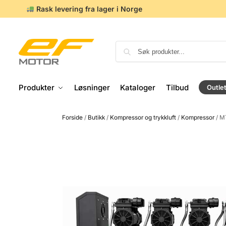
Rask levering fra lager i Norge
Produkter
Løsninger
Kataloger
Tilbud
Outle
Forside
/
Butikk
/
Kompressor og trykkluft
/
Kompressor
/
MT