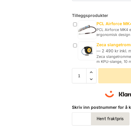
Tilleggsprodukter
PCL Airforce MK4 
PCL Airforce MK4 er
ergonomisk design
Zeca slangetromm
—
2 490
kr
inkl. 
Zeca slangetrommel 
m KPU-slange, 10 m
Skriv inn postnummer for å ka