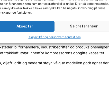
late oss å behandle data som nettleseratferd eller unike ID-er på dette nettstedet
e strømtrekket ved oppstart. Kompressoren er også utstyrt med 
e samtykke eller trekke tilbake samtykke kan ha negativ innvirkning på visse
nskaper og funksjoner.
n 230 V eller 400 V. Begge alternativene krever 3-faset strømtil
Aksepter
Se preferanser
Kjøpsvilkår og personvern
Kontakt oss
steder, bilforhandlere, industribedrifter og produksjonsmiljøe
 trykkluftutstyr innenfor kompressorens oppgitte kapasitet.
 oljefri drift og moderat støynivå gjør modellen godt egnet der