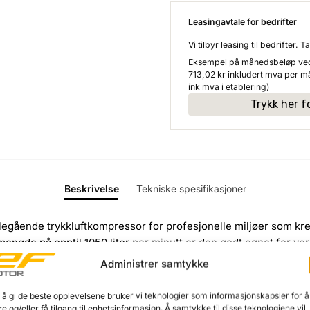
Leasingavtale for bedrifter
Vi tilbyr leasing til bedrifter.
Eksempel på månedsbeløp ved n
713,02
kr
inkludert mva per m
ink mva i etablering)
Trykk her f
Beskrivelse
Tekniske spesifikasjoner
llegående trykkluftkompressor for profesjonelle miljøer som krev
tmengde på opptil 1050 liter per minutt er den godt egnet for v
Administrer samtykke
et for løpende oljeservice og gir trykkluft uten oljetilførsel 
 å gi de beste opplevelsene bruker vi teknologier som informasjonskapsler for å
n i tanken, og både intervall og åpningstid kan justeres etter dr
re og/eller få tilgang til enhetsinformasjon. Å samtykke til disse teknologiene vil