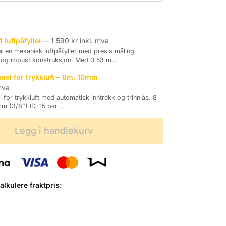
luftpåfyller
—
1 590
kr
inkl. mva
 en mekanisk luftpåfyller med presis måling,
 og robust konstruksjon. Med 0,53 m…
el for trykkluft – 8m, 10mm
mva
for trykkluft med automatisk inntrekk og trinnlås. 8
m (3/8”) ID, 15 bar,…
Legg i handlekurv
lkulere fraktpris: