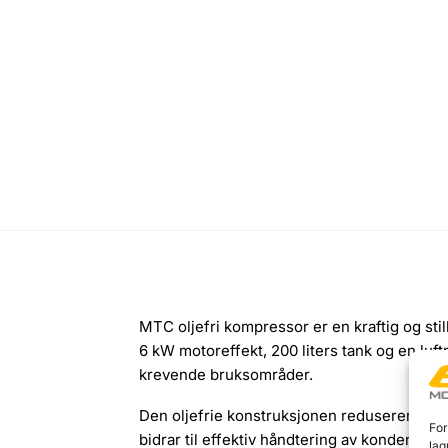
MTC oljefri kompressor er en kraftig og sti
6 kW motoreffekt, 200 liters tank og en luf
krevende bruksområder.
Den oljefrie konstruksjonen reduserer behov
For
bidrar til effektiv håndtering av kondensvan
lag