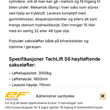
sylindere, slik at man kan gå i mellom og få tilgang til
bilen under. Mekanisk låsing i hver saks som styres
ved hjelp av trykkluft. Leveres komplett med
gummiklosser, ekspansjonsbolter og ellers alt som
trengs utenom hydraulikkolje. Den trenger 15 liter
med en vanlig 32 eller 46 type olje.
Populær sakseløfter både på bilverksteder og
hjemme i garasjen.
Spesifikasjoner TechLift S6 høytløftende
sakseløfter:
– Løftekapasitet: 3000kg
– Løftehøyde: 1850mm
– Laveste høyde: 115mm
– Vekt: 890 kg
Administrer samtykke
– Eltilkobling: 230v/50hz (krever 16amp treg sikring)
– Sikkerhetslås med luftdeaktivering.
For å gi de beste opplevelsene bruker vi teknologier som
informasjonskapsler for å lagre og/eller få tilgang til enhetsinformasjon.
– Leveres med 4stk gummiklosser og