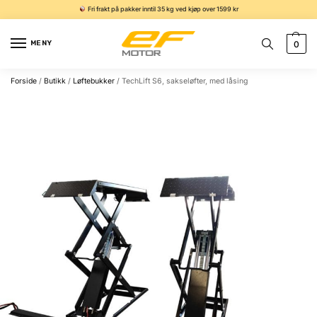
Fri frakt på pakker inntil 35 kg ved kjøp over 1599 kr
MENY
0
Forside
/
Butikk
/
Løftebukker
/
TechLift S6, sakseløfter, med låsing