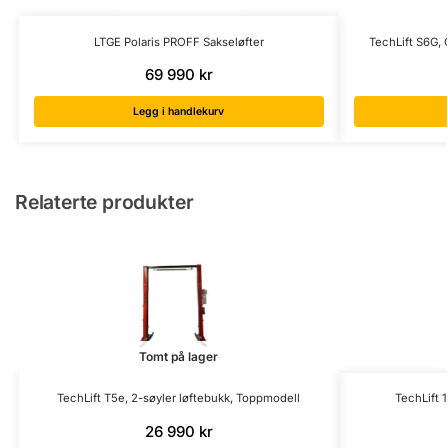
LTGE Polaris PROFF Sakseløfter
TechLift S6G, 
69 990
kr
Legg i handlekurv
Relaterte produkter
Tomt på lager
TechLift T5e, 2-søyler løftebukk, Toppmodell
TechLift 1
26 990
kr