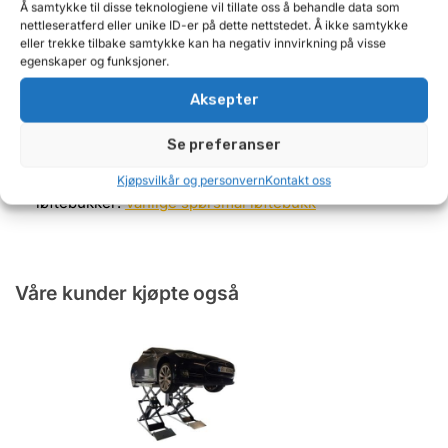
Å samtykke til disse teknologiene vil tillate oss å behandle data som
ekspansjonsbolter
nettleseratferd eller unike ID-er på dette nettstedet. Å ikke samtykke
– Leveres med kabel og norsk kontakt.
eller trekke tilbake samtykke kan ha negativ innvirkning på visse
egenskaper og funksjoner.
– CE merket og leveres med samsvarserklæring
– Påkjøringsrampe i hver ende som kan låses i
Aksepter
horisontal stilling for å øke lengde på plattformene.
Disse tåler løft, men er begrenset til 500kg per stk.
Se preferanser
Her finner du svar på vanlige spørsmål om våre
Kjøpsvilkår og personvern
Kontakt oss
løftebukker:
Vanlige spørsmål løftebukk
Våre kunder kjøpte også