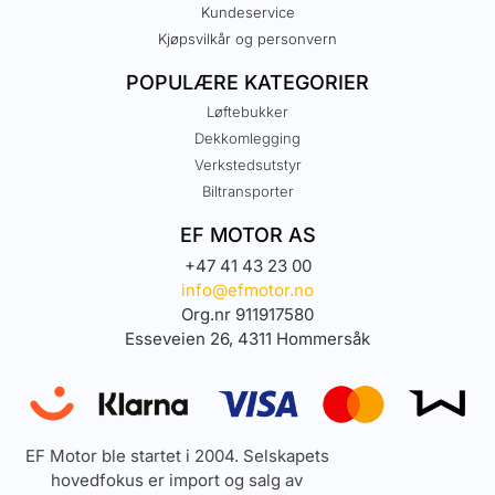
Kundeservice
Kjøpsvilkår og personvern
POPULÆRE KATEGORIER
Løftebukker
Dekkomlegging
Verkstedsutstyr
Biltransporter
EF MOTOR AS
+47 41 43 23 00
info@efmotor.no
Org.nr 911917580
Esseveien 26, 4311 Hommersåk
EF Motor ble startet i 2004. Selskapets
hovedfokus er import og salg av