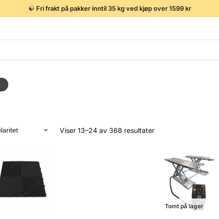
Fri frakt på pakker inntil 35 kg ved kjøp over 1599 kr
t
Viser 13–24 av 368 resultater
Tomt på lager