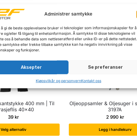
2-søyle løftebukk, manuell
PET bånd 16×0,8mm 
Administrer samtykke
låsing
pakking/stropping
21 990
kr
990
kr
 å gi de beste opplevelsene bruker vi teknologier som informasjonskapsler for å
re og/eller få tilgang til enhetsinformasjon. Å samtykke til disse teknologiene vil
egg i handlekurv
Legg i handlekurv
late oss å behandle data som nettleseratferd eller unike ID-er på dette nettstedet
e samtykke eller trekke tilbake samtykke kan ha negativ innvirkning på visse
nskaper og funksjoner.
Aksepter
Se preferanser
Kjøpsvilkår og personvern
Kontakt oss
 kantstykke 400 mm | Til
Oljeoppsamler & Oljesuger i st
rasjeflis 40×40
3197A
39
kr
2 990
kr
Velg alternativ
Legg i handlekurv