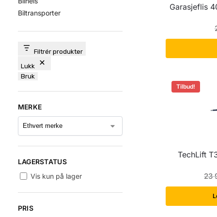
Bilheis
Garasjeflis 
Biltransporter
Filtrér produkter
Lukk
Bruk
Tilbud!
MERKE
TechLift T
LAGERSTATUS
23
Vis kun på lager
L
PRIS