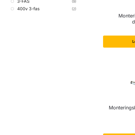
3-FAS
(9)
400v 3-fas
(2)
Monteri
d
L
Monterings