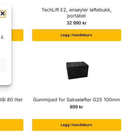
for
TechLift E2, ensøyler løftebukk,
portabel
32 990
kr
Legg i handlekurv
. Å
ål 80 liter
Gummipad for Sakseløfter G25 100mm
899
kr
Legg i handlekurv