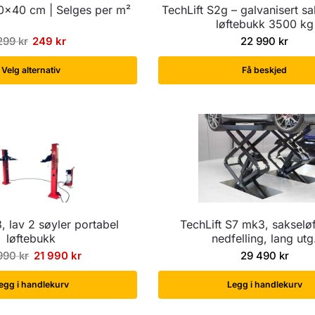
40×40 cm | Selges per m²
TechLift S2g – galvanisert sa
løftebukk 3500 kg
299
kr
249
kr
22 990
kr
Velg alternativ
Få beskjed
3, lav 2 søyler portabel
TechLift S7 mk3, sakseløf
løftebukk
nedfelling, lang utg
 990
kr
21 990
kr
29 490
kr
egg i handlekurv
Legg i handlekurv