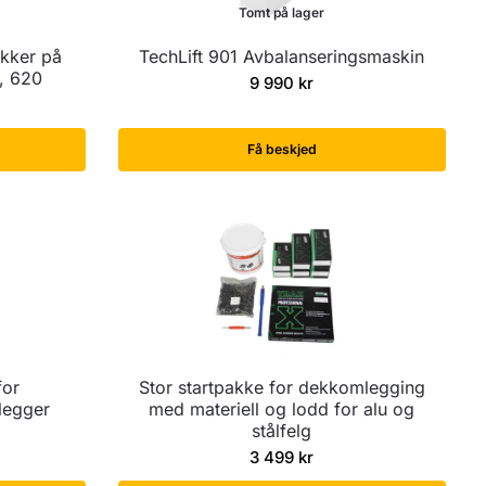
Tomt på lager
akker på
TechLift 901 Avbalanseringsmaskin
, 620
9 990
kr
Få beskjed
for
Stor startpakke for dekkomlegging
legger
med materiell og lodd for alu og
stålfelg
3 499
kr