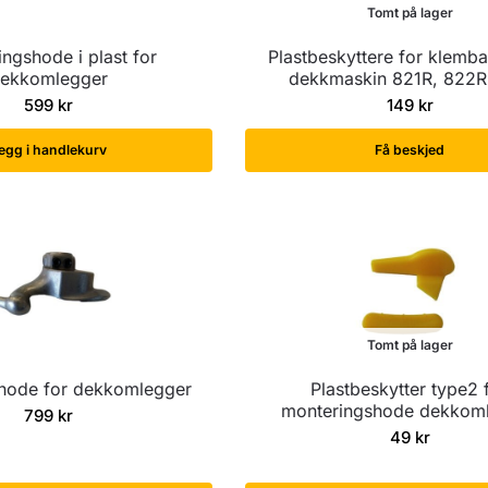
Tomt på lager
ngshode i plast for
Plastbeskyttere for klemb
ekkomlegger
dekkmaskin 821R, 822R
599
kr
149
kr
egg i handlekurv
Få beskjed
Tomt på lager
hode for dekkomlegger
Plastbeskytter type2 
monteringshode dekkom
799
kr
49
kr