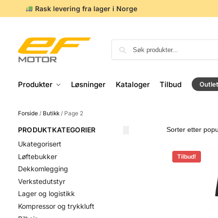
Rask levering fra lager i Norge
Produkter
Løsninger
Kataloger
Tilbud
Outle
Forside
/
Butikk
/
Page 2
PRODUKTKATEGORIER
Ukategorisert
Løftebukker
Tilbud!
Dekkomlegging
Verkstedutstyr
Lager og logistikk
Kompressor og trykkluft