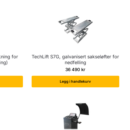
ning for
TechLift S7G, galvanisert sakseløfter for
ing)
nedfelling
36 490
kr
Legg i handlekurv