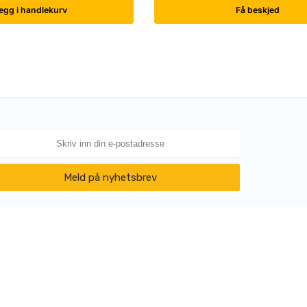
egg i handlekurv
Få beskjed
Meld på nyhetsbrev
POPULÆRE KATEGORIER
Løftebukker
Dekkomlegging
Verkstedsutstyr