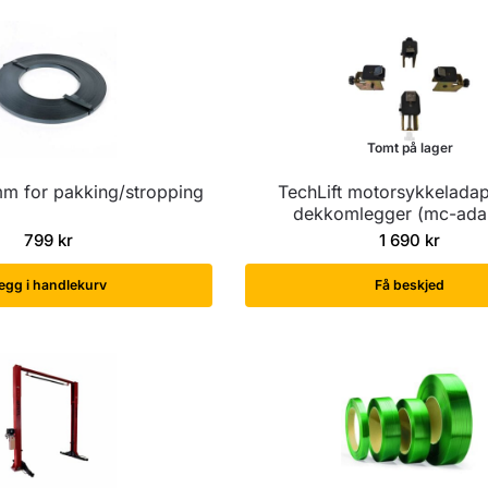
Tomt på lager
m for pakking/stropping
TechLift motorsykkeladap
dekkomlegger (mc-ada
799
kr
1 690
kr
egg i handlekurv
Få beskjed