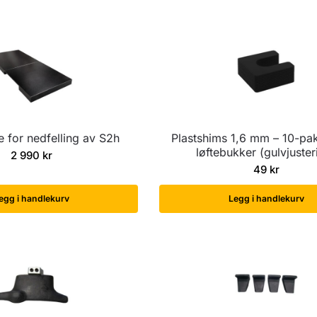
e for nedfelling av S2h
Plastshims 1,6 mm – 10-pak
løftebukker (gulvjuster
2 990
kr
49
kr
egg i handlekurv
Legg i handlekurv