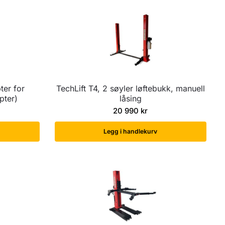
ter for
TechLift T4, 2 søyler løftebukk, manuell
pter)
låsing
20 990
kr
Legg i handlekurv