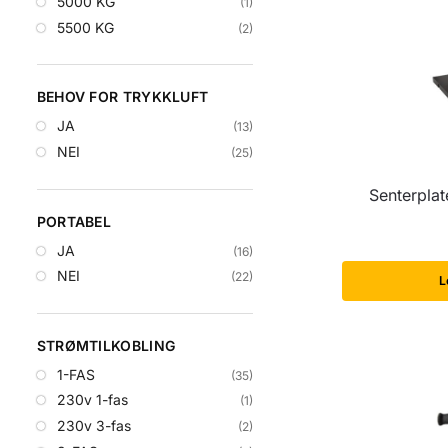
5000 KG
(1)
5500 KG
(2)
BEHOV FOR TRYKKLUFT
JA
(13)
NEI
(25)
Senterplat
PORTABEL
JA
(16)
NEI
(22)
L
STRØMTILKOBLING
1-FAS
(35)
230v 1-fas
(1)
230v 3-fas
(2)