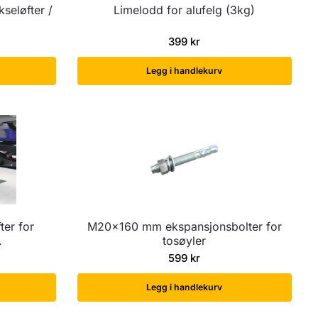
kseløfter /
Limelodd for alufelg (3kg)
399
kr
Legg i handlekurv
ter for
M20x160 mm ekspansjonsbolter for
.
tosøyler
599
kr
Legg i handlekurv